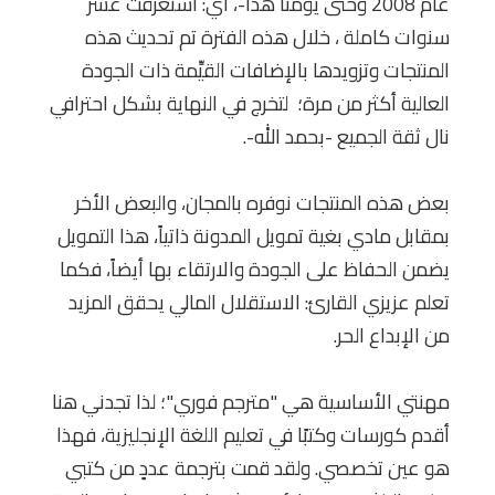
عام 2008 وحتى يومنا هذا-، أي: استغرقت عشر
سنوات كاملة ، خلال هذه الفترة تم تحديث هذه
المنتجات وتزويدها بالإضافات القيِّمة ذات الجودة
العالية أكثر من مرة؛ لتخرج في النهاية بشكل احترافي
نال ثقة الجميع -بحمد الله-.
بعض هذه المنتجات نوفره بالمجان، والبعض الأخر
بمقابل مادي بغية تمويل المدونة ذاتياً، هذا التمويل
يضمن الحفاظ على الجودة والارتقاء بها أيضاً، فكما
تعلم عزيزي القارئ: الاستقلال المالي يحقق المزيد
من الإبداع الحر.
مهنتي الأساسية هي "مترجم فوري"؛ لذا تجدني هنا
أقدم كورسات وكتبًا في تعليم اللغة الإنجليزية، فهذا
هو عين تخصصي. ولقد قمت بترجمة عددٍ من كتبي