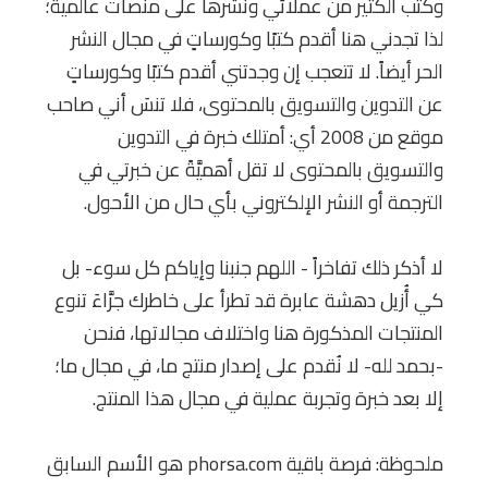
وكتب الكثير من عملائي ونشرها على منصات عالمية؛
لذا تجدني هنا أقدم كتبًا وكورساتٍ في مجال النشر
الحر أيضاً. لا تتعجب إن وجدتني أقدم كتبًا وكورساتٍ
عن التدوين والتسويق بالمحتوى، فلا تنسَ أني صاحب
موقع من 2008 أي: أمتلك خبرة في التدوين
والتسويق بالمحتوى لا تقل أهميَّةً عن خبرتي في
الترجمة أو النشر الإلكتروني بأي حال من الأحول.
لا أذكر ذلك تفاخراً - اللهم جنبنا وإياكم كل سوء- بل
كي أُزيل دهشة عابرة قد تطرأ على خاطرك جرَّاءَ تنوع
المنتجات المذكورة هنا واختلاف مجالاتها، فنحن
-بحمد لله- لا نُقدم على إصدار منتج ما، في مجال ما؛
إلا بعد خبرة وتجربة عملية في مجال هذا المنتج.
ملحوظة: فرصة باقية phorsa.com هو الأسم السابق