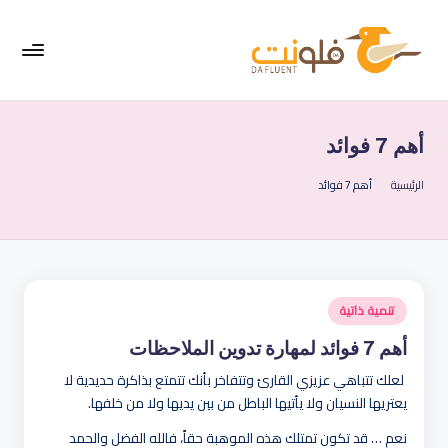
لتجاوز
لى
لمحتوى
فل
موقع
متخصص
ون
في
أهم 7 فوائد
ت
تعليم
اللغة
الرئيسية
أهم 7 فوائد
|
الإنجليزية
الإ
نج
لي
نُشر
تنمية ذاتية
زي
في
أهم 7 فوائد لمهارة تدوين الملاحظات
ة
لعلك تتباهي عزيزي القارئ وتتفاخر بأنك تتمتع بذاكرة حديدية لا
ب
يعتريها النسيان ولا يأتيها الباطل من بين يديها ولا من خلفها.
س
نعم … قد تكون تمتلك هذه الموهبة حقاً، فالله الفضل والحمد