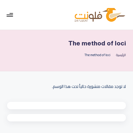
لتجاوز
لى
لمحتوى
فل
موقع
متخصص
ون
في
The method of loci
ت
تعليم
اللغة
الرئيسية
The method of loci
|
الإنجليزية
الإ
نج
لي
لا توجد مقالات منشورة حالياً تحت هذا الوسم.
زي
ة
ب
س