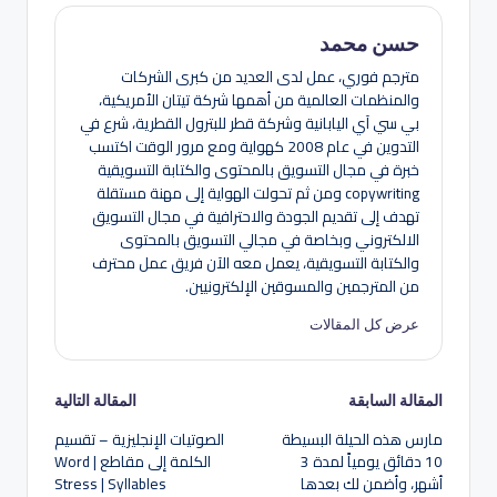
حسن محمد
مترجم فوري، عمل لدى العديد من كبرى الشركات
والمنظمات العالمية من أهمها شركة تيتان الأمريكية،
بي سي آي اليابانية وشركة قطر للبترول القطرية، شرع في
التدوين في عام 2008 كهواية ومع مرور الوقت اكتسب
خبرة في مجال التسويق بالمحتوى والكتابة التسويقية
copywriting ومن ثم تحولت الهواية إلى مهنة مستقلة
تهدف إلى تقديم الجودة والاحترافية في مجال التسويق
الالكتروني وبخاصة في مجالي التسويق بالمحتوى
والكتابة التسويقية، يعمل معه الآن فريق عمل محترف
من المترجمين والمسوقين الإلكترونيين.
عرض كل المقالات
تصفّح
المقالة السابقة
المقالة التالية
مارس هذه الحيلة البسيطة
الصوتيات الإنجليزية – تقسيم
المقالات
10 دقائق يومياً لمدة 3
الكلمة إلى مقاطع | Word
أشهر، وأضمن لك بعدها
Stress | Syllables