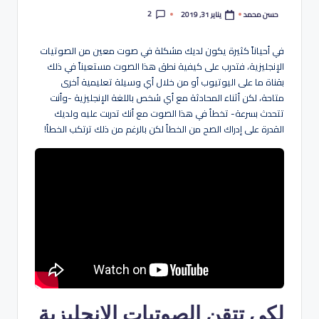
هو
2
يناير 31, 2019
حسن محمد
تمّ
لة
النشر
بواسطة
في أحياناً كثيرة يكون لديك مشكلة في صوت معين من الصوتيات
الإنجليزية، فتدرب على كيفية نطق هذا الصوت مستعيناً في ذلك
بقناة ما على اليوتيوب أو من خلال أي وسيلة تعليمية أخرى
متاحة، لكن أثناء المحادثة مع أي شخص باللغة الإنجليزية -وأنت
تتحدث بسرعة- تخطأ في هذا الصوت مع أنك تدربت عليه ولديك
القدرة على إدراك الصح من الخطأ لكن بالرغم من ذلك ترتكب الخطأ!
لكي تتقن الصوتيات الإنجليزية