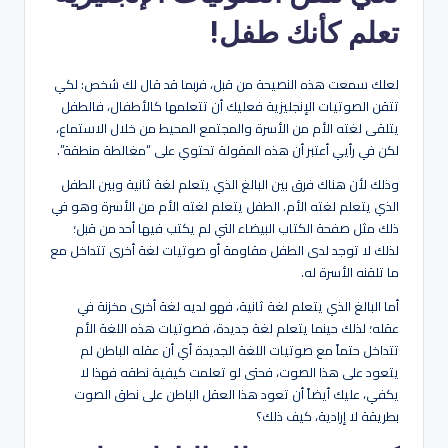
تعلم كأنك طفل!
لعلك سمعت هذه النصيحة من قبل، فربما قد قال لك شخص: لكي
تتقن الصوتيات الإنجليزية فعليك أن تتعلمها كالأطفال، فالطفل
يتلقى لغته الأم من الأسرة والمجتمع المحيط من خلال الاستماع،
لكن في رأيي أعتبر أن هذه المقولة تحتوي على “مغالطة منطقة”.
وذلك لأن هناك فرق بين البالغ الذي يتعلم لغة ثانية وبين الطفل
الذي يتعلم لغته الأم. الطفل يتعلم لغته الأم من الأسرة وهو في
ذلك مثل صفحة الكتاب البيضاء التي لم يكتب فيها أحد من قبل؛
لذلك لا توجد لدى الطفل مقاومة أو صوتيات لغة أخرى تتداخل مع
ما تلقنه الأسرة له.
أما البالغ الذي يتعلم لغة ثانية، فهو لديه لغة أخرى مخزنة في
عقله؛ لذلك حينما يتعلم لغة جديدة، فصوتيات هذه اللغة الأم
تتداخل حتماً مع صوتيات اللغة الجديدة أي أن عقله الباطن لم
يتعود على هذا الصوت، فحتى لو تعلمت كيفية نطقه فهذا لا
يكفي، عليك أيضاً أن تعود هذا العقل الباطن على نطق الصوت
بطريقة لا إرادية، كيف ذلك؟