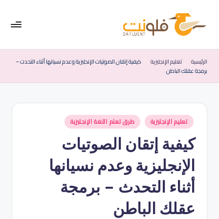
لتجاوز
لى
لمحتوى
فل
موقع
متخصص
ون
الرئيسية
تعليم الإنجليزية
كيفية إتقان الصوتيات الإنجليزية وعدم نسيانها أثناء التحدث –
في
برمجة عقلك الباطن
ت
تعليم
اللغة
|
الإنجليزية
الإ
نُشر
تعليم الإنجليزية
طرق تعلم اللغة الإنجليزية
نج
في
كيفية إتقان الصوتيات
لي
زي
الإنجليزية وعدم نسيانها
ة
أثناء التحدث – برمجة
ب
عقلك الباطن
س