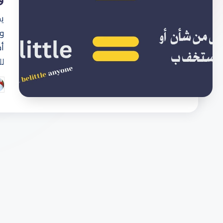
ب
يم
وا
س
أج
ه
ل
ول
تم
ة
ال
بو