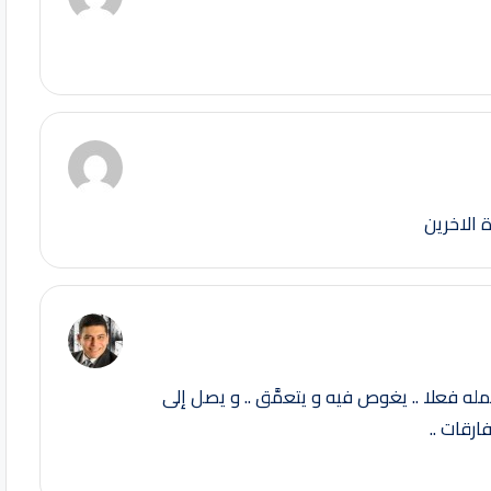
 الاخرين
له فعلا .. يغوص فيه و يتعمَّق .. و يصل إلى
رقات ..