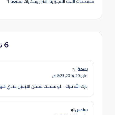
مصطلحات اللغة الانجليزية، أسرار وحكايات ممتعة 1
المقالات
6 تعليقات
بسمة
الرد
مايو 20, 2014,
8:23 ص
بارك الله فيك ….لو سمحت ممكن الايميل عندي شوي
سندس
الرد