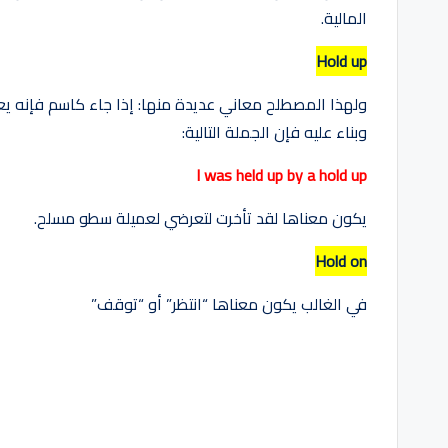
المالية.
Hold up
ولهذا المصطلح معاني عديدة منها: إذا جاء كاسم فإنه يع
وبناء عليه فإن الجملة التالية:
I was held up by a hold up
يكون معناها لقد تأخرت لتعرضي لعميلة سطو مسلح.
Hold on
في الغالب يكون معناها “انتظر” أو “توقف”
العلامات: