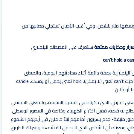
وبعضها مثير للشجن، وفي أغلب الأحيان تستجلي معانيها من
سرار وحكايات ممتعة
سنتعرف على المصطلح الإنجليزي
can’t hold a ca
إنجليزية بصفة دائمة أثناء محادثتهم اليومية، والمعنى
الحرفي لهذا المصطلح هو ” لا يُمكن حمل الشمعة لفلان” حيث can’t تعني (لا يمكن)، hold تعني يحمل أو يمسك، candle
عنى الحرفي الذي ذكرناه في الفقرة السابقة، والمعنى الحقيقي
لمصطلح له قصة، فقبل اختراع الكهرباء وخاصة في العصور الوسطى
صور منيفة- خدم يسيرون أمامهم ليلاً حاملين في أيديهم الشموع
طلح، ومعناه أن الشخص الذي لا يحمل لك شمعة وينير لك الطريق