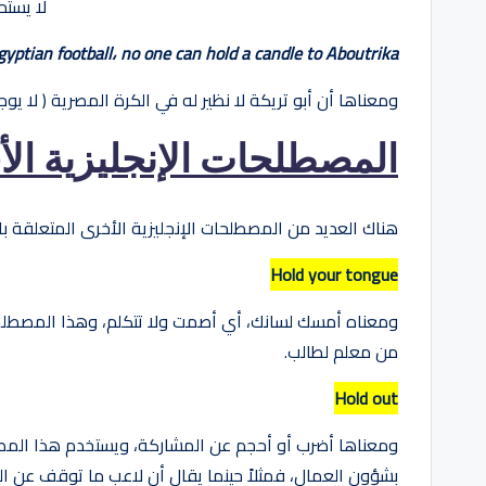
لا يست
gyptian football
،
no one can hold a candle to Aboutrika
ومعناها أن أبو تريكة لا نظير له في الكرة المصرية ( لا ي
المصطلحات الإنجليزية الأ
هناك العديد من المصطلحات الإنجليزية الأخرى المتعلقة بالكلمة hold من
Hold your tongue
ومعناه أمسك لسانك، أي أصمت ولا تتكلم، وهذا المصطلح 
من معلم لطالب.
Hold out
ومعناها أضرب أو أحجم عن المشاركة، ويستخدم هذا المصطلح
بشؤون العمال، فمثلاً حينما يقال أن لاعب ما توقف عن ا