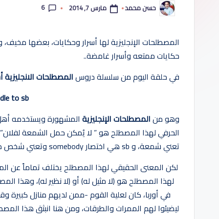
6
مارس 7, 2014
حسن محمد
ب
تمّ
النشر
بواسطة
س
المصطلحات الإنجليزية لها أسرار وحكايات، بعضها مخيف، 
ه
حكايات ممتعه وأسرار غامضة..
ول
في حلقة اليوم من سلسلة دروس
المصطلحات الانجليزية أ
ة
ndle to sb
وهو من
المصطلحات الإنجليزية
المشهورة ويستخدمه أهل ال
تعني شمعة، و sb هي اختصار somebody وتعني شخص ما أو فلان.
لكن المعنى الحقيقي لهذا المصطلح يختلف تماماً عن الم
لهذا المصطلح هو (لا مثيل له) أو (لا نظير له)، وهذا ا
في أوربا، كان لعلية القوم -ممن لديهم منازل كبيرة وق
ليضيئوا لهم الممرات والطرقات، ومن هنا انبثق هذا المص