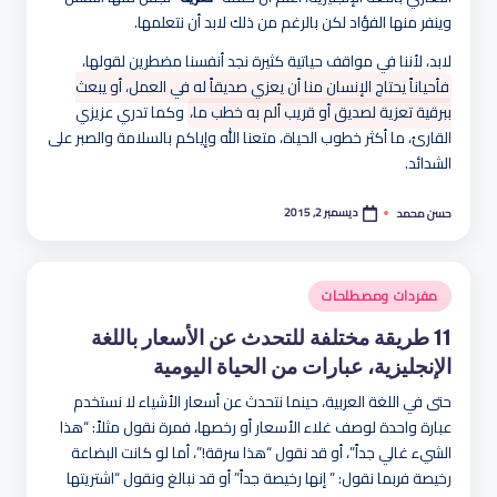
وينفر منها الفؤاد لكن بالرغم من ذلك لابد أن نتعلمها.
لابد، لأننا في مواقف حياتية كثيرة نجد أنفسنا مضطرين لقولها،
فأحياناً يحتاج الإنسان منا أن يعزي صديقاً له في العمل، أو يبعث
ببرقية تعزية لصديق أو قريب ألم به خطب ما،
وكما تدري عزيزي
القارئ، ما أكثر خطوب الحياة، متعنا الله وإياكم بالسلامة والصبر على
الشدائد.
ديسمبر 2, 2015
حسن محمد
تمّ
النشر
بواسطة
نُشر
مفردات ومصطلحات
في
11 طريقة مختلفة للتحدث عن الأسعار باللغة
الإنجليزية، عبارات من الحياة اليومية
حتى في اللغة العربية، حينما نتحدث عن أسعار الأشياء لا نستخدم
عبارة واحدة لوصف غلاء الأسعار أو رخصها، فمرة نقول مثلاً: “هذا
الشيء غالي جداً”، أو قد نقول “هذا سرقة!”، أما لو كانت البضاعة
رخيصة فربما نقول: ” إنها رخيصة جداً” أو قد نبالغ ونقول “اشتريتها