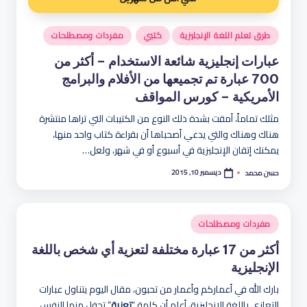
نُشر
طرق تعلم اللغة الإنجليزية
كتبي
مفردات ومصطلحات
في
عبارات إنجليزية شائعة الاستخدام – أكثر من
700 عبارة تم تجميعها من الأفلام والبرامج
الأمريكية – كورس المواقف
مثلك تماماً، أمقت بشدة ذلك النوع من الكتيبات التي تراها منتشرة
هناك وهناك والتي يدعي أصحباها أن بقراءة كتاب واحد منها،
يمكنك إتقان الإنجليزية في أسبوع أو في شهر، ولعل…
ديسمبر 10, 2015
حسن محمد
تمّ
النشر
بواسطة
نُشر
مفردات ومصطلحات
في
أكثر من 17 عبارة مختلفة لتعزية أي شخص باللغة
الإنجليزية
بارك الله في أعماركم وأعمار من تحبون، مقال اليوم يتناول عبارات
التعازي باللغة الإنجليزية، أعلم أن كلمة “
تعزية
” تجفل منها النفس