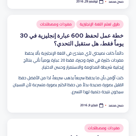
نوفمبر 29, 2016
حسن محمد
تمّ
النشر
بواسطة
نُشر
طرق تعلم اللغة الإنجليزية
مفردات ومصطلحات
في
خطة عمل لحفظ 600 عبارة إنجليزية في 30
يوماً فقط، هل ستقبل التحدي؟
دائماً كانت نصيحتي لأي مبتدئ في اللغة الإنجليزية بألا يحفظ
مفردات كثيرة في فترة وجيزة، فقط 20 عبارة يومياً تأتي بنتائج
إيجابية شريطة المداومة والاستمرار وحسن الاختيار.
كنت أؤمن بأن ما يحفظ سريعاً يذهب سريعاً، لذا من الأفضل حفظ
القليل بصورة صحيحة بدلاً من حفظ الكثير بصورة متسرعة لأن النسيان
سيكون نتيجة حتمية لهذا التسرع.
فبراير 9, 2016
حسن محمد
تمّ
النشر
بواسطة
نُشر
مفردات ومصطلحات
في