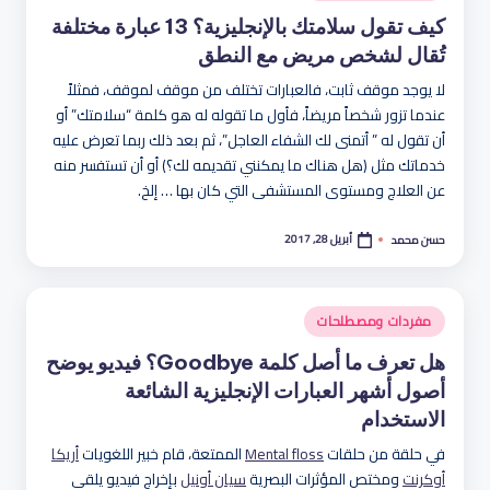
هو
في
كيف تقول سلامتك بالإنجليزية؟ 13 عبارة مختلفة
لة
تُقال لشخص مريض مع النطق
لا يوجد موقف ثابت، فالعبارات تختلف من موقف لموقف، فمثلاً
عندما تزور شخصاً مريضاً، فأول ما تقوله له هو كلمة “سلامتك” أو
أن تقول له ” أتمنى لك الشفاء العاجل”، ثم بعد ذلك ربما تعرض عليه
خدماتك مثل (هل هناك ما يمكنني تقديمه لك؟) أو أن تستفسر منه
عن العلاج ومستوى المستشفى التي كان بها … إلخ.
أبريل 28, 2017
حسن محمد
تمّ
النشر
بواسطة
نُشر
مفردات ومصطلحات
في
هل تعرف ما أصل كلمة Goodbye؟ فيديو يوضح
أصول أشهر العبارات الإنجليزية الشائعة
الاستخدام
في حلقة من حلقات
Mental floss
الممتعة، قام خبير اللغويات
أريكا
أوكرنت
ومختص المؤثرات البصرية
سيان أونيل
بإخراج فيديو يلقي