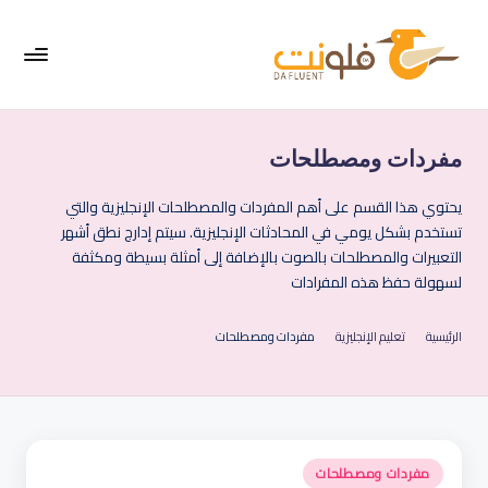
لتجاوز
لى
لمحتوى
فل
موقع
متخصص
ون
في
مفردات ومصطلحات
ت
تعليم
اللغة
|
يحتوي هذا القسم على أهم المفردات والمصطلحات الإنجليزية والتي
الإنجليزية
تستخدم بشكل يومي في المحادثات الإنجليزية. سيتم إدارج نطق أشهر
الإ
التعبيرات والمصطلحات بالصوت بالإضافة إلى أمثلة بسيطة ومكثفة
نج
لسهولة حفظ هذه المفرادات
لي
الرئيسية
تعليم الإنجليزية
مفردات ومصطلحات
زي
ة
ب
س
نُشر
مفردات ومصطلحات