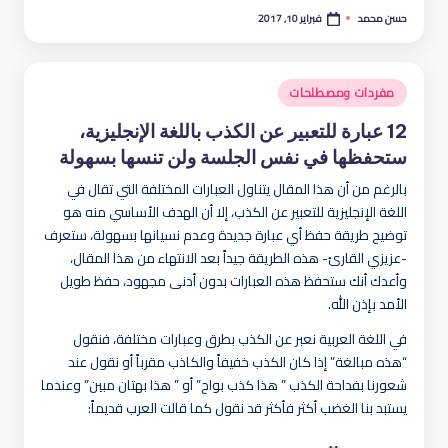
فبراير 10, 2017
حسن محمد
تمّ
النشر
بواسطة
نُشر
مفردات ومصطلحات
في
12 عبارة للتعبير عن الكذب باللغة الإنجليزية،
ستحفظها في نفس الجلسة ولن تنسها بسهولة
بالرغم من أن هذا المقال يتناول العبارات المختلفة التي تقال في
اللغة الإنجليزية للتعبير عن الكذب، إلا أن الهدف الأساسي منه هو
توضيح طريقة حفظ أي عبارة جديدة وعدم نسيانها بسهولة، ستعرف
-عزيزي القارئ- هذه الطريقة جيداً بعد الانتهاء من هذا المقال،
وأعدك أنك ستحفظ هذه العبارات بدون أدنى مجهود، حفظ طويل
الأمد بإذن الله.
في اللغة العربية نعبر عن الكذب بطرق وعبارات مختلفة، فنقول
“هذه مبالغة” إذا كان الكذب خفيفاً والكاذب مقرباً أو نقول عند
شعورنا بفداحة الكذب ” هذا كذب بواح” أو ” هذا بهتان مبين” وعندما
يستبد بنا الغضب أكثر فأكثر قد نقول كما قالت العرب قديماً: