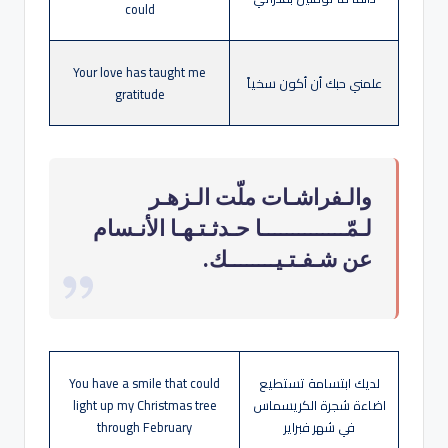
could
Your love has taught me
علمني حبك أن أكون سخياً
gratitude
والـفراشـات ملّت الـزهـر
لـمّــــــــــــــا حـدثـتـهـا الأنـسام
عن شـفـتـيــــــــك.
لديك ابتسامة تستطيع
You have a smile that could
اضاءة شجرة الكريسماس
light up my Christmas tree
في شهر فبراير
through February