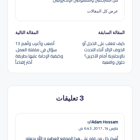
من المترجمين والمسوقين الإلكترونيين.
عرض كل المقالات
تصفّح
المقالة السابقة
المقالة التالية
كيف تتغلب على الخجل أو
أصعب وأغرب وأهم 13
المقالات
الخوف الزائد أثناء التحدث
سؤال في مقابلة العمل،
بالإنجليزية أمام الآخرين؟
وكيفية الإجابة عليها بطريقة
حلول واقعية
أكثر إقناعاً
3 تعليقات
Adam Hossam
الرد
مارس 14, 2017,
6:43 ص
أشكر كل من قام على هذا الموقع العظيم و الله يجعله