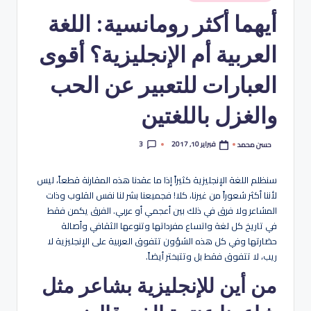
هو
في
أيهما أكثر رومانسية: اللغة
لة
العربية أم الإنجليزية؟ أقوى
العبارات للتعبير عن الحب
والغزل باللغتين
3
فبراير 10, 2017
حسن محمد
تمّ
النشر
بواسطة
سنظلم اللغة الإنجليزية كثيراً إذا ما عقدنا هذه المقارنة قطعاً، ليس
لأننا أكثر شعوراً من غيرنا، كلا! فجميعنا بشر لنا نفس القلوب وذات
المشاعر ولا فرق في ذلك بين أعجمي أو عربي. الفرق يكمن فقط
في تاريخ كل لغة واتساع مفرداتها وتنوعها الثقافي وأصالة
حضارتها وفي كل هذه الشؤون تتفوق العربية على الإنجليزية لا
ريب، لا تتفوق فقط بل وتتبختر أيضاً.
من أين للإنجليزية بشاعر مثل