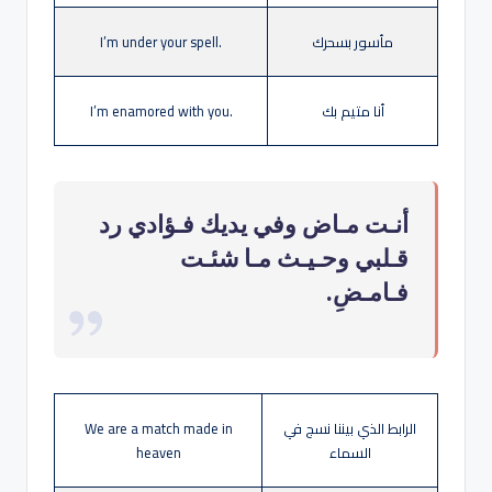
مأسور بسحرك
I’m under your spell.
أنا متيم بك
I’m enamored with you.
أنـت مـاض وفي يديك فـؤادي رد
قـلبي وحـيـث مـا شئـت
فـامـضِ.
الرابط الذي بيننا نسج في
We are a match made in
السماء
heaven