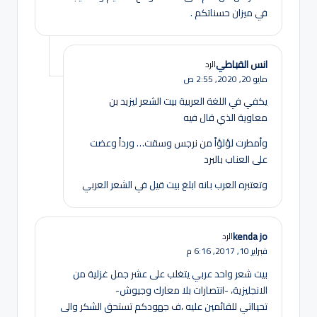
في ميزان حسناتكم .
انس القباطي
الرد
مايو 20, 2020,
2:55 ص
يكفي في اللغة العربية بيت الشعر ليزيد بن
معاوية الذي قال فيه
وأمطرت لؤلؤاً من نرجس وسقت… ورداً وعضت
على العناب بالبرد
وتعتبره العرب بانه ابلغ بيت قيل في الشعر العربي
kenda jo
الرد
فبراير 10, 2017,
6:16 م
بيت شعر واحد عربي يتغلب على عشر جمل غزلية من
الانجليزية، -انتصارات بلا معارك وجيوش-
تحيااتي للقائمين عليه ،ف جهودكم تستحق الشكر والى