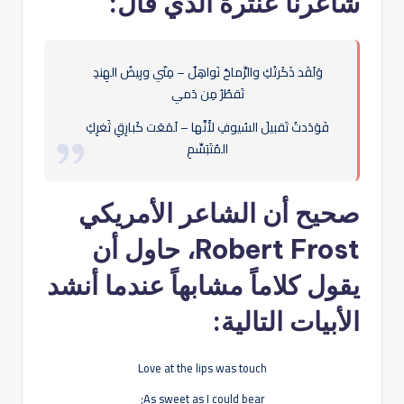
شاعرنا عنترة الذي قال:
وَلَقَد ذَكَرتُكِ والرِّماحُ نَواهِلٌ – مِنّي وبِيضُ الهِندِ
تَقطُرُ مِن دَمي
فَوَدَدتُ تَقبيلَ السُيوفِ لأَنَّها – لَمَعَت كَبارِقِ ثَغرِكِ
المُتَبَسِّمِ
صحيح أن الشاعر الأمريكي
Robert Frost
، حاول أن
يقول كلاماً مشابهاً عندما أنشد
الأبيات التالية:
Love at the lips was touch
As sweet as I could bear;