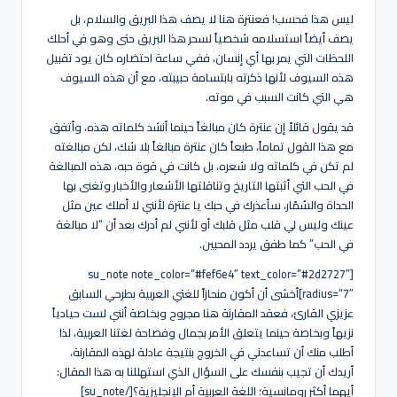
ليس هذا فحسب! فعنترة هنا لا يصف هذا البريق والسلام، بل
يصف أيضاً استسلامه شخصياً لسحر هذا البريق حتى وهو في أحلك
اللحظات التي يمر بها أي إنسان، ففي ساعة احتضاره كان يود تقبيل
هذه السيوف لأنها ذكرته بابتسامة حبيبته، مع أن هذه السيوف
هي التي كانت السبب في موته.
قد يقول قائلاً إن عنترة كان مبالغاً حينما أنشد كلماته هذه، وأتفق
مع هذا القول تماماً، طبعاً كان عنترة مبالغاً بلا شك، لكن مبالغته
لم تكن في كلماته ولا شعره، بل كانت في قوة حبه، هذه المبالغة
في الحب التي أثبتها التاريخ وتناقلتها الأشعار والأخبار وتغنى بها
الحداة والسُمًار، سأعذرك في حبك يا عنترة لأنني لا أملك عين مثل
عينك وليس لي قلب مثل قلبك أو لأنني لم أدرك بعد أن “لا مبالغة
في الحب” كما طفق يردد المحبين.
[su_note note_color=”#fef6e4″ text_color=”#2d2727″
radius=”7″]أخشى أن أكون منحازاً للغتي العربية بطرحي السابق
عزيزي القارئ، فعقد المقارنة هنا مجروح وبخاصة أنني لست حيادياً
نزيهاً وبخاصة حينما يتعلق الأمر بجمال وفصاحة لغتنا العربية، لذا
أطلب منك أن تساعدني في الخروج بنتيجة عادلة لهذه المقارنة،
أريدك أن تجيب بنفسك على السؤال الذي استهللنا به هذا المقال:
أيهما أكثر رومانسية؛ اللغة العربية أم الإنجليزية؟[/su_note]