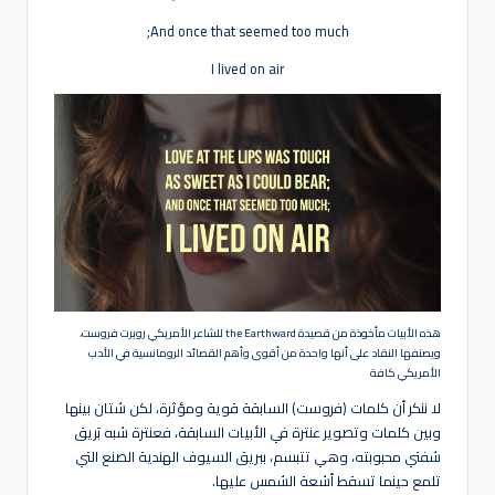
And once that seemed too much;
I lived on air
هذه الأبيات مأخوذة من قصيدة the Earthward للشاعر الأمريكي روبرت فروست،
ويصنفها النقاد على أنها واحدة من أقوى وأهم القصائد الرومانسية في الأدب
الأمريكي كافة
لا ننكر أن كلمات (فروست) السابقة قوية ومؤثرة، لكن شتان بينها
وبين كلمات وتصوير عنترة في الأبيات السابقة، فعنترة شبه بَريق
شفتي محبوبته، وهي تتبسم، ببريق السيوف الهندية الصنع التي
تلمع حينما تسقط أشعة الشمس عليها.