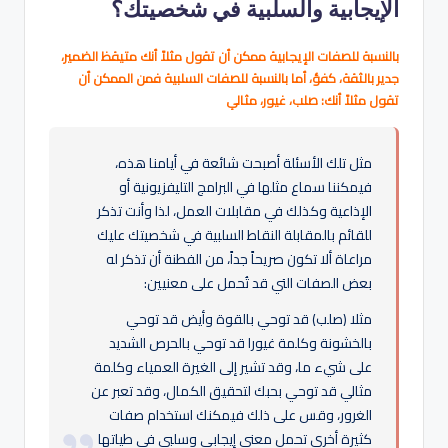
الإيجابية والسلبية في شخصيتك؟
بالنسبة للصفات الإيجابية ممكن أن تقول مثلاً أنك متيقظ الضمير،
جدير بالثقة، كفؤ، أما بالنسبة للصفات السلبية فمن الممكن أن
تقول مثلاً أنك: صلب، غيور، مثالي
مثل تلك الأسئلة أصبحت شائعة في أيامنا هذه،
فيمكننا سماع مثلها في البرامج التليفزيونية أو
الإذاعية وكذلك في مقابلات العمل، لذا وأنت تذكر
للقائم بالمقابلة النقاط السلبية في شخصيتك عليك
مراعاة ألا تكون صريحاً جداً، من الفطنة أن تذكر له
بعض الصفات التي قد تُحمل على معنيين:
مثلا (صلب) قد توحي بالقوة وأيض قد توحي
بالخشونة وكلمة غيورا قد توحي بالحرص الشديد
على شيء ما، وقد تشير إلى الغيرة العمياء وكلمة
مثالي قد توحي بحبك لتحقيق الكمال، وقد تعبر عن
الغرور، وقس على ذلك فيمكنك استخدام صفات
كثيرة أخرى تحمل معني إيجابي وسلبي في طياتها