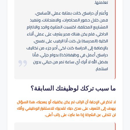
تعلمتها.
وأعتبر أن دراستي كانت بمثابة عملي الأساسي،
فمن خلال حضور المحاضرات، والامتحانات، وتنفيذ
المشاريع المختلفة، اكتسبت المثابرة والجد والالتزام
الداخلي، فلم يكن هناك مدير يشرف على عملي أثناء
الكلية (المدرسة) بل كنت أنا الرقيب على نفسي،
بالإضافة إلى الدراسة كنت لكي أدبر جزء من تكاليف
دراستي أعمل في وظيفة(كذا) بدوام جزئي، فأنا
بفضل الله لا أترك أي ساعة تمر من حياتي بدون
استثمار.
ما سبب تركك لوظيفتك السابقة؟
لا تذكر في الإجابة أن الراتب لم يكن يكفيك أو يعجبك، هذا السؤال
يهدف إلى التعرف على مدى حبك تقديرك للاستقرار الوظيفي وأنك
لن تتخلى عن الشركة إذا ما عثرت على راتب أعلى.