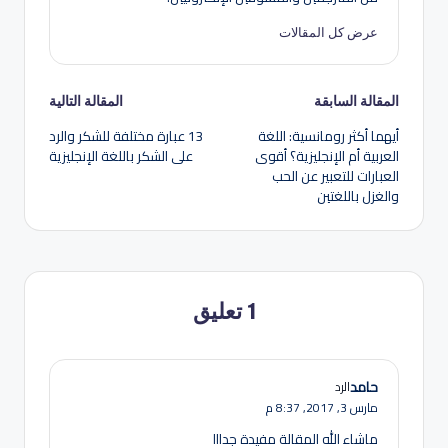
عرض كل المقالات
تصفّح
المقالة السابقة
المقالة التالية
أيهما أكثر رومانسية: اللغة
13 عبارة مختلفة للشكر والرد
المقالات
العربية أم الإنجليزية؟ أقوى
على الشكر باللغة الإنجليزية
العبارات للتعبير عن الحب
والغزل باللغتين
1 تعليق
حامد
الرد
مارس 3, 2017,
8:37 م
ماشاء الله المقالة مفيدة جدااا