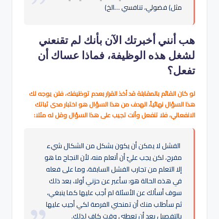
مثل) فضولي، تنافسي …الخ)
هب أنني أخبرتك الآن بأنك لم تقنعني
لشغل هذه الوظيفة، فماذا عساك أن
تفعل؟
لو كان القائم بالمقابلة قد أخذ القرار بعدم توظيفك، فلن يوجه لك
هذا السؤال نهائياً، الهدف من هذا السؤال هو اختبار مدى ثباتك
الانفعالي، فلا تنفعل وأنت تجيب على هذا السؤال وقل له مثلا:
الفشل لا يمكن أن يكون بشكل من الشكال شيء
مفرح، لكن يجب عليّ أن أتعلم منه، لأن النجاح ما هو
إلا التعلم من تجارب الفشل السابقة، وما على فعله
في هذه الحالة هو: سأعبر عن حزني أولا، بعد ذلك
سوف أسألك عن الأسئلة لم أجب عليها كما ينبغي،
ثم سأطلب منك أن تمنحني الفرصة لكي أجيب عليها
بالتفصيل بعد أن تعطني وقت كاف لذلك.