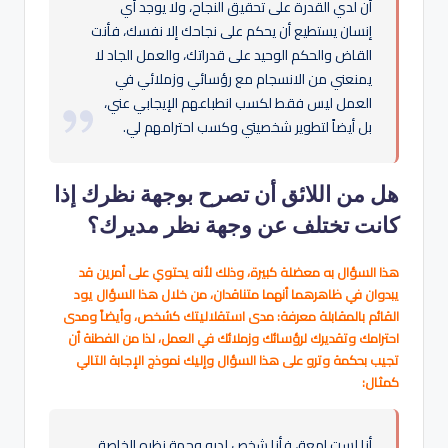
أن لدي القدرة على تحقيق النجاح، ولا يوجد أي
إنسان يستطيع أن يحكم على نجاحك إلا نفسك، فأنت
القاض والحكم الوحيد على قدراتك، والعمل الجاد لا
يمنعني من الانسجام مع رؤسائي وزملائي في
العمل ليس فقط لكسب انطباعهم الإيجابي عني،
بل أيضاً لتطوير شخصيتي وكسب احترامهم لي.
هل من اللائق أن تصرح بوجهة نظرك إذا
كانت تختلف عن وجهة نظر مديرك؟
هذا السؤال به معضلة كبيرة، وذلك لأنه يحتوي على أمرين قد
يبدوان في ظاهرهما أنهما متناقدان، من خلال هذا السؤال يود
القائم بالمقابلة معرفة: مدى استقلاليتك كشخص، وأيضاً ومدى
احترامك وتقديرك لرؤسائك وزملائك في العمل، لذا من الفطنة أن
تجيب بحكمة وترو على هذا السؤال وإليك نموذج الإجابة التالي
كمثال:
أنا لست إمعة، فأنا شخص لديه وجهة نظره الخاصة