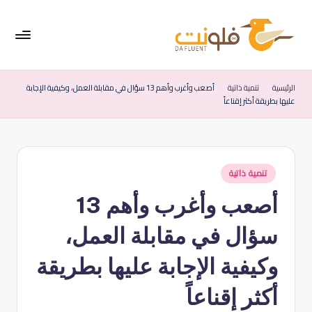
لتجاوز
لى
لمحتوى
فل
موقع
متخصص
ون
الرئيسية
تنمية ذاتية
أصعب وأغرب وأهم 13 سؤال في مقابلة العمل، وكيفية الإجابة
في
عليها بطريقة أكثر إقناعاً
ت
تعليم
اللغة
|
الإنجليزية
الإ
نُشر
تنمية ذاتية
نج
في
أصعب وأغرب وأهم 13
لي
زي
سؤال في مقابلة العمل،
ة
وكيفية الإجابة عليها بطريقة
ب
أكثر إقناعاً
س