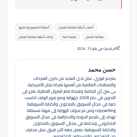
العلامات:
أصعب أسئلة مقابلة العمل
أسئلة الانترفيو وإجاباتها
مقابلة العمل
تنمية ذاتية
إجابات أسئلة مقابلة العمل
آخر تحديث في يناير 13, 2024
حسن محمد
مترجم فوري، عمل لدى العديد من كبرى الشركات
والمنظمات العالمية من أهمها شركة تيتان الأمريكية،
بي سي آي اليابانية وشركة قطر للبترول القطرية، شرع في
التدوين في عام 2008 كهواية ومع مرور الوقت اكتسب
خبرة في مجال التسويق بالمحتوى والكتابة التسويقية
copywriting ومن ثم تحولت الهواية إلى مهنة مستقلة
تهدف إلى تقديم الجودة والاحترافية في مجال التسويق
الالكتروني وبخاصة في مجالي التسويق بالمحتوى
والكتابة التسويقية، يعمل معه الآن فريق عمل محترف
من المترجمين والمسوقين الإلكترونيين.