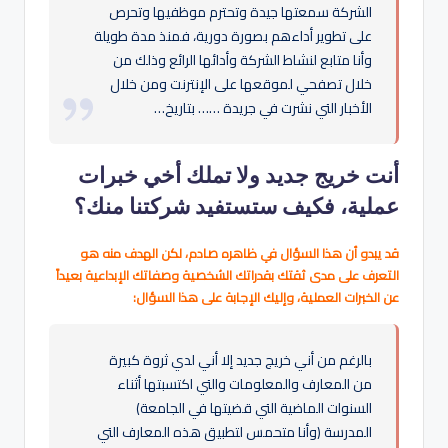
الشركة سمعتها جيدة وتحترم موظفيها وتحرص
على تطوير أداءهم بصورة دورية، فمنذ مدة طويلة
وأنا متابع لنشاط الشركة وأدائها الرائع وذلك من
خلال تصفحي لموقعها على الإنترنت ومن خلال
الأخبار التي نشرت في جريدة …… بتاريخ…
أنت خريج جديد ولا تملك أخي خبرات
عملية، فكيف ستستفيد شركتنا منك؟
قد يبدو أن هذا السؤال في ظاهره صادم، لكن الهدف منه هو
التعرف على مدى ثقتك بقدراتك الشخصية وصفاتك الإبداعية بعيداً
عن الخبرات العملية، وإليك الإجابة على هذا السؤال:
بالرغم من أني خريج جديد إلا أني لدي ثروة كبيرة
من المعارف والمعلومات والتي اكتسبتها أثناء
السنوات الماضية التي قضيتها في الجامعة)
المدرسة (وأنا متحمس لتطبيق هذه المعارف التي