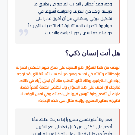
وجه، فقد أعطاني التدريب الفرصة في تطبيق ما
درسته، وكلا من التدريب والدراسة أسهما في
تشكيل خبرتي ومكناني من أن أكون قادرا على
مواجهة التحديات المستقبلية، تلك التحديات التي يبدأ
دورها عندما ينتهي دور الدراسة والتدريب.
هل أنت إنسان ذكي؟
الهدف من هذا السؤال هو التعرف على مدى فهم الشخص لقدراته
وإمكاناته وثقته في نفسه وهو من أصعب الأسئلة التي قد توجه
إليك في الانترفيو، وذلك لأنها تتطلب منك أن تبدي رأيك في ذاتك،
فالرجاء ان تجيب على هذا السؤال ولا تكتفي بكلمة (نعم) فقط،
عليك أن تقدم إجابة تبرهن فيها على ادعائك وفي نفس الوقت لا
تظهرك بمظهر المغرور، وإليك مثال على هذه الإجابة:
نعم، ولا أعتبر نفسي مغرو راً إذا صرحت بذلك، فأنا
أحكم على ذكائي من خلال تعاملي مع الآخرين
وأيضاً من خلال قدراتي على اتخاذ القرار المناسب