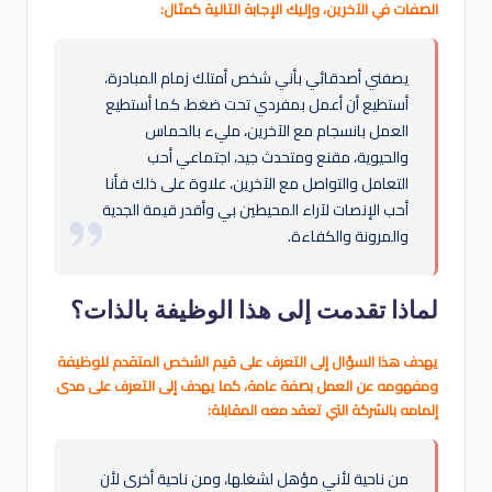
الصفات في الآخرين، وإليك الإجابة التالية كمثال:
يصفني أصدقائي بأني شخص أمتلك زمام المبادرة،
أستطيع أن أعمل بمفردي تحت ضغط، كما أستطيع
العمل بانسجام مع الآخرين، مليء بالحماس
والحيوية، مقنع ومتحدث جيد، اجتماعي أحب
التعامل والتواصل مع الآخرين، علاوة على ذلك فأنا
أحب الإنصات لآراء المحيطين بي وأقدر قيمة الجدية
والمرونة والكفاءة.
لماذا تقدمت إلى هذا الوظيفة بالذات؟
يهدف هذا السؤال إلى التعرف على قيم الشخص المتقدم للوظيفة
ومفهومه عن العمل بصفة عامة، كما يهدف إلى التعرف على مدى
إلمامه بالشركة التي تعقد معه المقابلة:
من ناحية لأني مؤهل لشغلها، ومن ناحية أخرى لأن