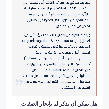
كما هو موضح في سيرتي الذاتية، أني قضيت ……
سنة في وظيفتي السابقة وطوال هذه السنوات لم
يطرأ أي شيء على منصبي، لم أحصل على ترقية
برغم العديد من الدورات التي أخذتها على حسابي
الخاص في مجال تخصصي.
ورغم ما أنجزته من أعمال نالت إعجاب رؤسائي في
العمل إلا أن سياسة الشركة كانت لا تهتم بأمر ترقية
الموظفين ولا توجد بها فرص للتنمية والتدريب
العملي، أما أنا فأبحث عن شركة كبرى مثل
شركتكم أستطيع أن أظهر فيها مهارتي وأستطيع أن
أكتسب من خلال عملي بها العديد من المهارات،
فأن أعلم أن شركتكم تأسست عام……… وأن
نشاطها توسع في الأعوام الماضية ليشمل مجالات
عدة مثل ……، ……، …… الآمر الذي ينبئ بمزيد من
التقدم في المستقبل.
هل يمكن أن تذكر لنا بإيجاز الصفات