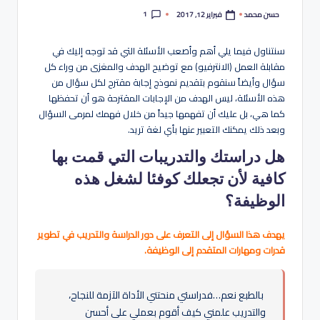
هو
1
فبراير 12, 2017
حسن محمد
تمّ
لة
النشر
بواسطة
سنتناول فيما يلي أهم وأصعب الأسئلة التي قد توجه إليك في
مقابلة العمل (الانترفيو) مع توضيح الهدف والمغزى من وراء كل
سؤال وأيضاً سنقوم بتقديم نموذج إجابة مقترح لكل سؤال من
هذه الأسئلة، ليس الهدف من الإجابات المقترحة هو أن تحفظها
كما هي، بل عليك أن تفهمها جيداً من خلال فهمك لمرمى السؤال
وبعد ذلك يمكنك التعبير عنها بأي لغة تريد.
هل دراستك والتدريبات التي قمت بها
كافية لأن تجعلك كوفئا لشغل هذه
الوظيفة؟
يهدف هذا السؤال إلى التعرف على دور الدراسة والتدريب في تطوير
قدرات ومهارات المتقدم إلى الوظيفة.
بالطبع نعم…فدراستي منحتني الأداة الآزمة للنجاح،
والتدريب علمني كيف أقوم بعملي على أحسن