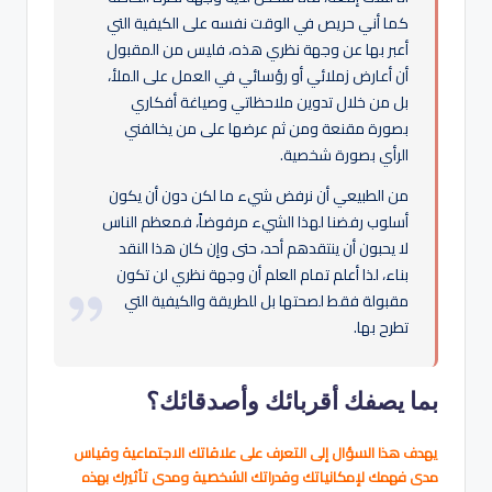
كما أني حريص في الوقت نفسه على الكيفية التي
أعبر بها عن وجهة نظري هذه، فليس من المقبول
أن أعارض زملائي أو رؤسائي في العمل على الملأ،
بل من خلال تدوين ملاحظاتي وصياغة أفكاري
بصورة مقنعة ومن ثم عرضها على من يخالفني
الرأي بصورة شخصية.
من الطبيعي أن نرفض شيء ما لكن دون أن يكون
أسلوب رفضنا لهذا الشيء مرفوضاً، فمعظم الناس
لا يحبون أن ينتقدهم أحد، حتى وإن كان هذا النقد
بناء، لذا أعلم تمام العلم أن وجهة نظري لن تكون
مقبولة فقط لصحتها بل للطريقة والكيفية التي
تطرح بها.
بما يصفك أقربائك وأصدقائك؟
يهدف هذا السؤال إلى التعرف على علاقاتك الاجتماعية وقياس
مدى فهمك لإمكانياتك وقدراتك الشخصية ومدى تأثيرك بهذه