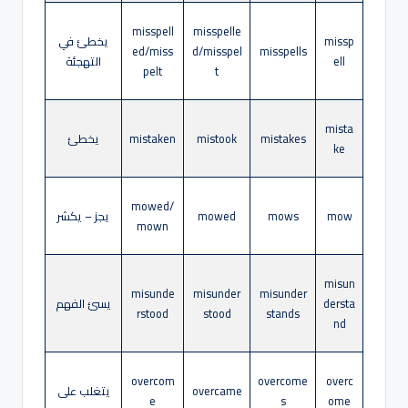
misspell
misspelle
missp
يخطئ في
ed/miss
d/misspel
misspells
ell
التهجئة
pelt
t
mista
mistakes
mistook
mistaken
يخطئ
ke
mowed/
mow
mows
mowed
يجز – يكشر
mown
misun
misunde
misunder
misunder
dersta
يسئ الفهم
rstood
stood
stands
nd
overcom
overcome
overc
overcame
يتغلب على
e
s
ome