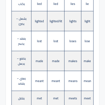
lie
lies
lied
lied
يكذب
يشعل –
lighted
lighted/lit
lights
light
يضئ
يفقد –
lost
lost
loses
lose
يخسر
يصنع –
made
made
makes
make
يجعل
يعني –
meant
meant
means
mean
يقصد
meet
meets
met
met
يقابل