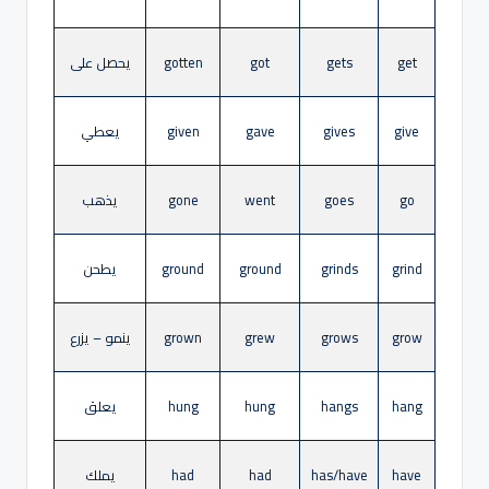
get
gets
got
gotten
يحصل على
give
gives
gave
given
يعطي
go
goes
went
gone
يذهب
grind
grinds
ground
ground
يطحن
grow
grows
grew
grown
ينمو – يزرع
hang
hangs
hung
hung
يعلق
have
has/have
had
had
يملك