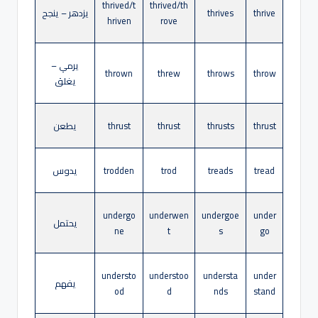
thrived/t
thrived/th
thrive
thrives
يزدهر – ينجح
hriven
rove
يرمي –
thrown
threw
throws
throw
يغلق
thrust
thrusts
thrust
thrust
يطعن
tread
treads
trod
trodden
يدوس
undergo
underwen
undergoe
under
يحتمل
ne
t
s
go
understo
understoo
understa
under
يفهم
od
d
nds
stand