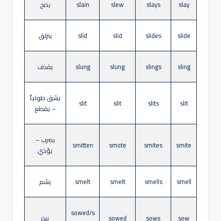
slay
slays
slew
slain
يذبح
slide
slides
slid
slid
ينزلق
sling
slings
slung
slung
يقذف
يشق طولياً
slit
slit
slits
slit
– يقطع
يضرب –
smitten
smote
smites
smite
يؤذي
smell
smells
smelt
smelt
يشم
sowed/s
sow
sows
sowed
يبذر