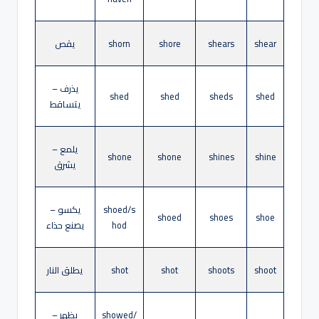
shear
shears
shore
shorn
يقص
يذرف –
shed
shed
sheds
shed
يتساقط
يلمع –
shone
shone
shines
shine
يشرق
shoed/s
يكسو –
shoed
shoes
shoe
hod
يصنع حذاء
shoot
shoots
shot
shot
يطلق النار
showed/
يظهر –