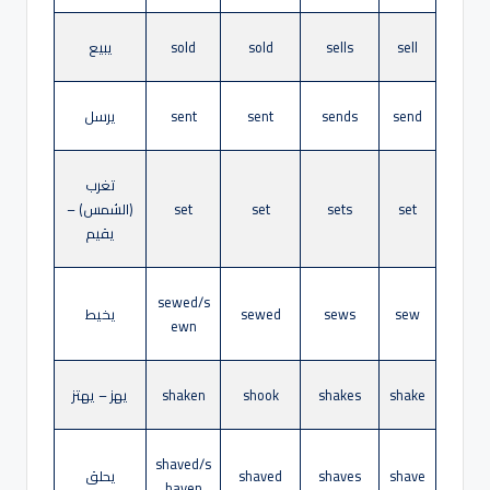
sell
sells
sold
sold
يبيع
send
sends
sent
sent
يرسل
تغرب
set
sets
set
set
(الشمس) –
يقيم
sewed/s
sew
sews
sewed
يخيط
ewn
shake
shakes
shook
shaken
يهز – يهتز
shaved/s
shave
shaves
shaved
يحلق
haven