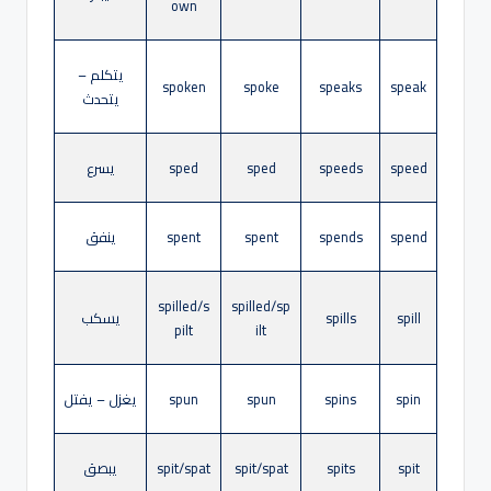
own
يتكلم –
spoken
spoke
speaks
speak
يتحدث
speed
speeds
sped
sped
يسرع
spend
spends
spent
spent
ينفق
spilled/s
spilled/sp
spill
spills
يسكب
pilt
ilt
spin
spins
spun
spun
يغزل – يفتل
spit
spits
spit/spat
spit/spat
يبصق