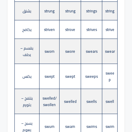
string
strings
strung
strung
يشنق
strive
strives
strove
striven
يكافح
يقسم –
sworn
swore
swears
swear
يحلف
swee
sweeps
swept
swept
يكنس
p
swelled/
ينتفخ –
swelled
swells
swell
swollen
يتورم
يسبح –
swum
swam
swims
swim
يعوم