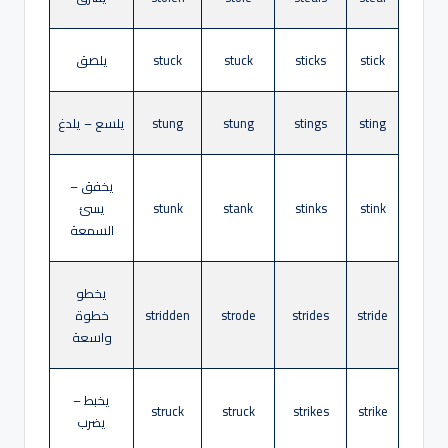
stick
sticks
stuck
stuck
يلصق
sting
stings
stung
stung
يلسع – يلدغ
يخفق –
stink
stinks
stank
stunk
يسئ
السمعة
يخطو
stride
strides
strode
stridden
خطوة
واسعة
يخبط –
struck
struck
strikes
strike
يضرب