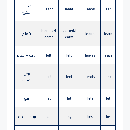
يستند –
leant
leant
leans
lean
يتكئ
learned/l
learned/l
learn
learns
يتعلم
earnt
earnt
leave
leaves
left
left
يترك – يغادر
يقرض –
lent
lent
lends
lend
يسلف
let
lets
let
let
يدع
lie
lies
lay
lain
يرقد – يتمدد