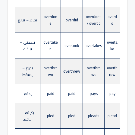
overdon
overdoes
overd
overdid
يفرط – يبالغ
e
/ overdo
o
overta
overtake
يتخطى –
overtook
overtakes
ke
n
يباغت
overth
overthro
overthro
يهزم –
overthrew
row
ws
wn
يسقط
pay
pays
paid
paid
يدفع
يترافع –
pled
pled
pleads
plead
يناشد