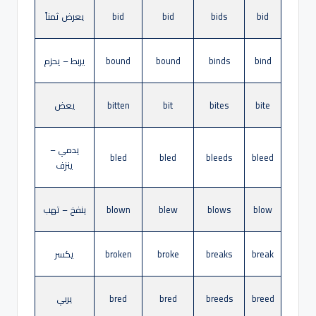
bid
bids
bid
bid
يعرض ثمناً
bind
binds
bound
bound
يربط – يحزم
bite
bites
bit
bitten
يعض
يدمي –
bled
bled
bleeds
bleed
ينزف
blow
blows
blew
blown
ينفخ – تهب
break
breaks
broke
broken
يكسر
breed
breeds
bred
bred
يربي