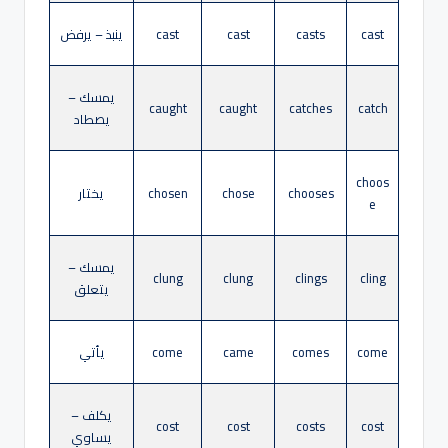
cast
casts
cast
cast
ينبذ – يرفض
يمسك –
caught
caught
catches
catch
يصطاد
choos
chooses
chose
chosen
يختار
e
يمسك –
clung
clung
clings
cling
يتعلق
come
comes
came
come
يأتي
يكلف –
cost
cost
costs
cost
يساوي