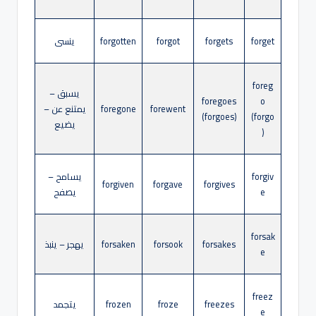
forget
forgets
forgot
forgotten
ينسى
foreg
يسبق –
foregoes
o
forewent
foregone
يمتنع عن –
(forgoes)
(forgo
يضيع
)
forgiv
يسامح –
forgiven
forgave
forgives
e
يصفح
forsak
forsakes
forsook
forsaken
يهجر – ينبذ
e
freez
freezes
froze
frozen
يتجمد
e