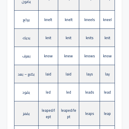
يصون
kneel
kneels
knelt
knelt
يركع
knit
knits
knit
knit
يحيك
know
knows
knew
know
يعرف
lay
lays
laid
laid
يضع – يعد
lead
leads
led
led
يقود
leaped/l
leaped/le
leap
leaps
يقفز
ept
pt