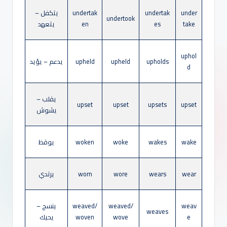
under
undertak
undertak
يتكفل –
undertook
take
es
en
يتعهد
uphol
upholds
upheld
upheld
يدعم – يؤيد
d
يقلب –
upset
upset
upsets
upset
يشوش
wake
wakes
woke
woken
يوقظ
wear
wears
wore
worn
يرتدي
weav
weaved/
weaved/
ينسج –
weaves
e
wove
woven
يحيك