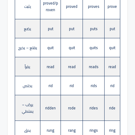
proved/p
prove
proves
proved
يثبت
roven
put
puts
put
put
يضع
quit
quits
quit
quit
يقلع – يخرج
read
reads
read
read
يقرأ
rid
rids
rid
rid
يخلص
يركب –
ridden
rode
rides
ride
يمتطي
ring
rings
rang
rung
يدق