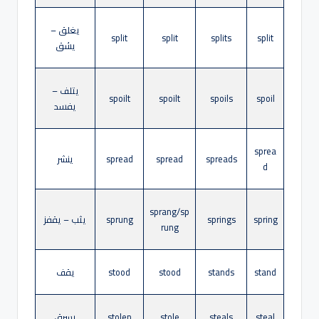
يغلق –
split
split
splits
split
يشق
يتلف –
spoilt
spoilt
spoils
spoil
يفسد
sprea
spreads
spread
spread
ينشر
d
sprang/sp
spring
springs
sprung
يثب – يقفز
rung
stand
stands
stood
stood
يقف
steal
steals
stole
stolen
يسرق