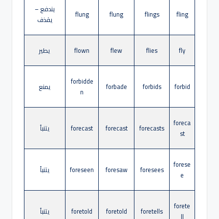
يندفع –
flung
flung
flings
fling
يقذف
fly
flies
flew
flown
يطير
forbidde
forbid
forbids
forbade
يمنع
n
foreca
forecasts
forecast
forecast
يتنبأ
st
forese
foresees
foresaw
foreseen
يتنبأ
e
forete
foretells
foretold
foretold
يتنبأ
ll