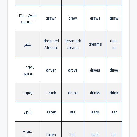
يرسم – يجر
drawn
drew
draws
draw
– يسحب
dreamed
dreamed/
drea
dreams
يحلم
/dreamt
dreamt
m
يقود –
driven
drove
drives
drive
يدفع
drink
drinks
drank
drunk
يشرب
eat
eats
ate
eaten
يأكل
يقع –
fallen
fell
falls
fall