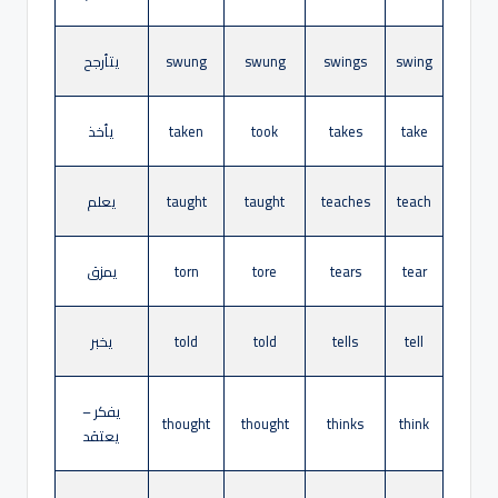
swing
swings
swung
swung
يتأرجح
take
takes
took
taken
يأخذ
teach
teaches
taught
taught
يعلم
tear
tears
tore
torn
يمزق
tell
tells
told
told
يخبر
يفكر –
thought
thought
thinks
think
يعتقد