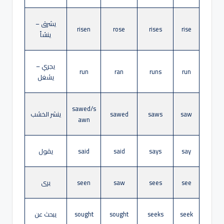
يشرق –
risen
rose
rises
rise
ينشأ
يجري –
run
ran
runs
run
يشغل
sawed/s
saw
saws
sawed
ينشر الخشب
awn
say
says
said
said
يقول
see
sees
saw
seen
يرى
seek
seeks
sought
sought
يبحث عن