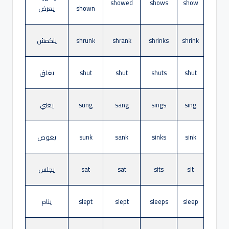
showed
shows
show
shown
يعرض
shrink
shrinks
shrank
shrunk
ينكمش
shut
shuts
shut
shut
يغلق
sing
sings
sang
sung
يغني
sink
sinks
sank
sunk
يغوص
sit
sits
sat
sat
يجلس
sleep
sleeps
slept
slept
ينام