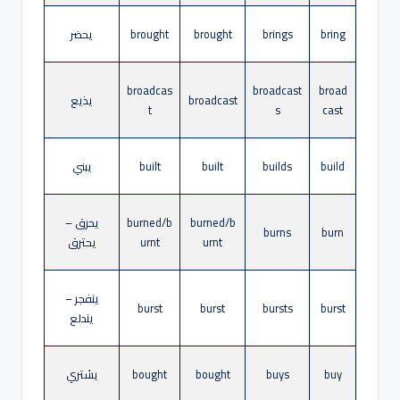
bring
brings
brought
brought
يحضر
broadcas
broadcast
broad
broadcast
يذيع
t
s
cast
build
builds
built
built
يبني
burned/b
burned/b
يحرق –
burns
burn
urnt
urnt
يحترق
ينفجر –
burst
burst
bursts
burst
يندلع
buy
buys
bought
bought
يشتري