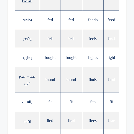
يسقط
feed
feeds
fed
fed
يطعم
feel
feels
felt
felt
يشعر
fight
fights
fought
fought
يحارب
يجد – يعثر
found
found
finds
find
على
fit
fits
fit
fit
يناسب
flee
flees
fled
fled
يهرب