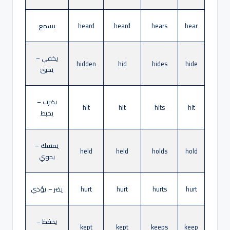
hear
hears
heard
heard
يسمع
يخفي –
hidden
hid
hides
hide
يخبئ
يضرب –
hit
hit
hits
hit
يخبط
يمسك –
held
held
holds
hold
يحوي
hurt
hurts
hurt
hurt
يضر – يؤذي
يحفظ –
kept
kept
keeps
keep