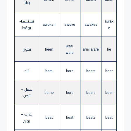
ينشأ
awak
يستيقظ-
awoken
awoke
awakes
e
يوقظ
was,
be
am/is/are
been
يكون
were
bear
bears
bore
born
تلد
يحمل –
borne
bore
bears
bear
تنجب
يضرب –
beat
beat
beats
beat
يهزم