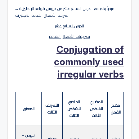
هو
بواسطة
مرحباً بكم مع الدرس السابع عشر من دروس قواعد الإنجليزية …
لة
تصريف الأفعال الشاذة الانجليزية
الدرس السابع عشر
تصريفات الأفعال الشاذة
Conjugation of
commonly used
irregular verbs
المضارع
الماضي
مصدر
التصريف
للشخص
للشخص
المعنى
الفعل
الثالث
الثالث
الثالث
ينهض –
arisen
arose
arises
arise