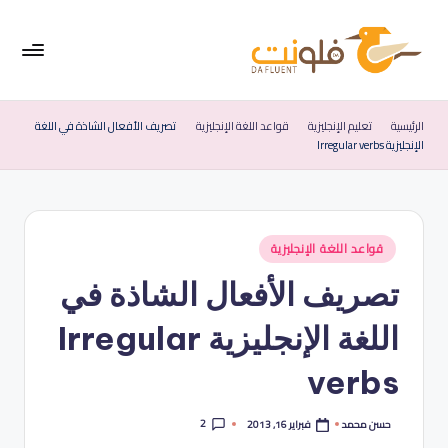
لتجاوز
لى
لمحتوى
فل
موقع
متخصص
ون
الرئيسية
تعليم الإنجليزية
قواعد اللغة الإنجليزية
تصريف الأفعال الشاذة في اللغة
في
الإنجليزية Irregular verbs
ت
تعليم
اللغة
|
الإنجليزية
الإ
نُشر
قواعد اللغة الإنجليزية
نج
في
تصريف الأفعال الشاذة في
لي
زي
اللغة الإنجليزية Irregular
ة
verbs
ب
س
2
فبراير 16, 2013
حسن محمد
تمّ
النشر