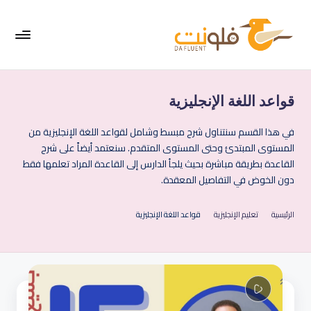
لتجاوز
لى
لمحتوى
فل
موقع
متخصص
ون
في
قواعد اللغة الإنجليزية
ت
تعليم
اللغة
|
في هذا القسم سنتناول شرح مبسط وشامل لقواعد اللغة الإنجليزية من
الإنجليزية
المستوى المبتدئ وحتى المستوى المتقدم. سنعتمد أيضاً على شرح
الإ
القاعدة بطريقة مباشرة بحيث يلجأ الدارس إلى القاعدة المراد تعلمها فقط
نج
دون الخوض في التفاصيل المعقدة.
لي
الرئيسية
تعليم الإنجليزية
قواعد اللغة الإنجليزية
زي
ة
ب
س