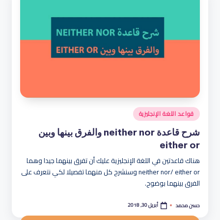
نُشر
قواعد اللغة الإنجليزية
في
شرح قاعدة neither nor والفرق بينها وبين
either or
هناك قاعدتين في اللغة الإنجليزية عليك أن تفرق بينهما جيدا وهما
neither nor/ either or وسنشرح كل منهما تفصيلا لكي نتعرف على
الفرق بينهما بوضوح.
أبريل 30, 2018
حسن محمد
تمّ
النشر
بواسطة