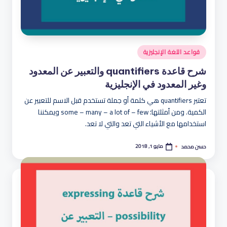
نُشر
قواعد اللغة الإنجليزية
في
شرح قاعدة quantifiers والتعبير عن المعدود
وغير المعدود في الإنجليزية
تعتبر quantifiers هي كلمة أو جملة تستخدم قبل الاسم للتعبير عن
الكمية. ومن أمثلتها؛ some – many – a lot of – few ويمكننا
استخدامها مع الأشياء التي تعد والتي لا تعد.
مايو 1, 2018
حسن محمد
تمّ
النشر
بواسطة