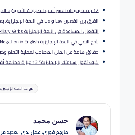
12 جملة بسيطة تفسر أغلب الصوتيات الأمريكية المبهمة، شرح بالصوت والصورة
الفرق بين الفعلين Lay و Lie في اللغة الإنجليزية. بعض الكتاب الكبار يُخطؤون في التفريق بينهما
الأفعال المساعدة في اللغة الإنجليزية The Auxiliary Verbs
شرح النفي في اللغة الإنجليزية Negation in English
حقائق هامة عن الملل المصاحب لعملية التعلم وكي
كيف تقول سلامتك بالإنجليزية؟ 13 عبارة مختلفة تُقال لشخص مريض مع النطق
قواعد اللغة الإنجليزية
العلامات:
حسن محمد
مترجم فوري، عمل لدى العديد من 