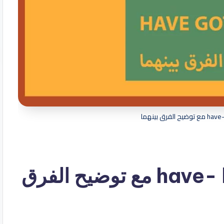
شرح قاعدة have- have got مع توضيح الفرق