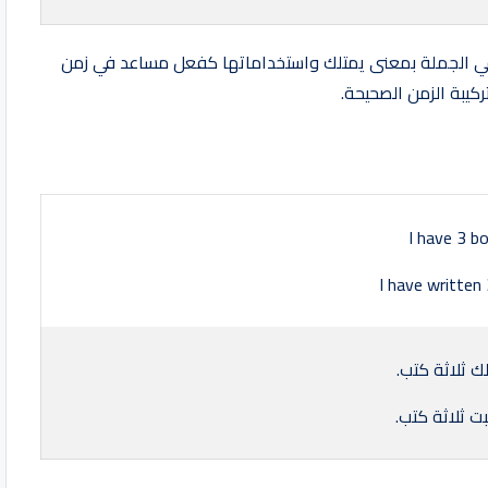
 استخدامات have كفعل أساسي في الجملة بمعنى يمتلك واستخداماتها كفعل مساعد في زمن
كيبة الزمن الصحيحة.
I have 3 b
I have written
لك ثلاثة كتب.
ت ثلاثة كتب.