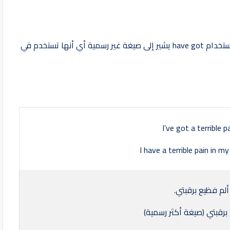
تحمل have و have got نفس المعنى في الجملة. إلا أن استخدام have got يشير إلى صيغة غير رسمية أي أنها تستخدم في
I’ve got a terrible p
I have a terrible pain in m
لم فظيع برقبتي.
برقبتي (صيغة أكثر رسمية)