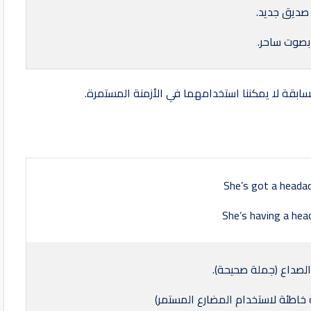
 صديق جديد.
 بصوت ساحر.
She’s got a headac
She’s having a head
صداع (جملة صحيحة).
خاطئة لاستخدام المضارع المستمر)