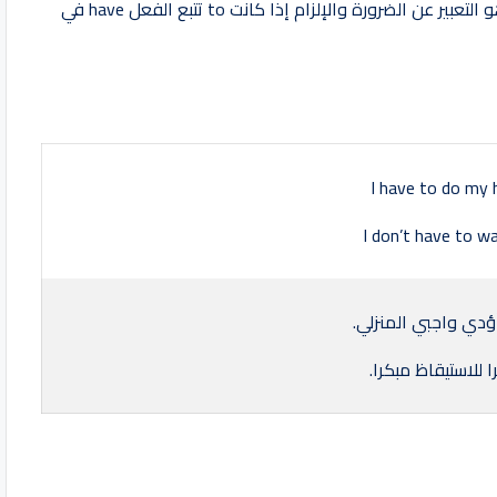
وهناك استخدام أخر لفعل have قد سبق ذكره من قبل وهو التعبير عن الضرورة والإلزام إذا كانت to تتبع الفعل have في
I have to do my
I don’t have to wa
ؤدي واجبي المنزلي.
للاستيقاظ مبكرا.