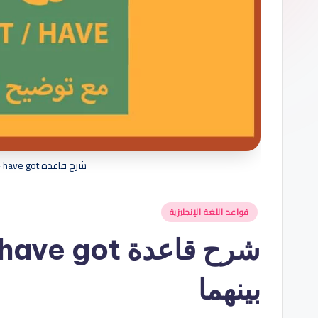
ب
س
ه
ول
ة
شرح قاعدة have- have got مع توضيح الفرق بينهما
نُشر
قواعد اللغة الإنجليزية
في
بينهما