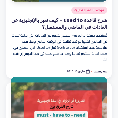
نُشر
قواعد اللغة الإنجليزية
في
شرح قاعدة used to – كيف تعبر بالإنجليزية عن
العادات في الماضي والمستقبل؟
تُستخدم صيغة used to+ المصدر للتعبير عن العادات التي كانت تحدث
في الماضي لكنها لم تعد قائمة في الوقت الحاضر. وهنا يجب
ملاحظة عدم استخدام (verb to be) قبل (Used to) لأن المعنى في
هذه الحالة سيتغير تماما وهذا ما سنوضحه في هذا الدرس إن شاء
الله.
مارس 16, 2018
حسن محمد
تمّ
النشر
بواسطة