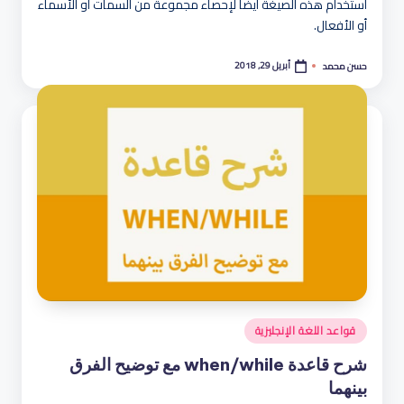
استخدام هذه الصيغة أيضا لإحصاء مجموعة من السمات أو الأسماء
أو الأفعال.
أبريل 29, 2018
حسن محمد
تمّ
النشر
بواسطة
نُشر
قواعد اللغة الإنجليزية
في
شرح قاعدة when/while مع توضيح الفرق
بينهما