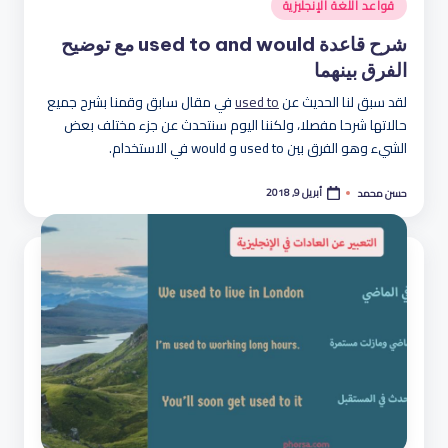
نُشر
قواعد اللغة الإنجليزية
في
شرح قاعدة used to and would مع توضيح
الفرق بينهما
لقد سبق لنا الحديث عن
used to
في مقال سابق وقمنا بشرح جميع
حالاتها شرحا مفصلا، ولكننا اليوم سنتحدث عن جزء مختلف بعض
الشيء وهو الفرق بين used to و would في الاستخدام.
أبريل 9, 2018
حسن محمد
تمّ
النشر
بواسطة