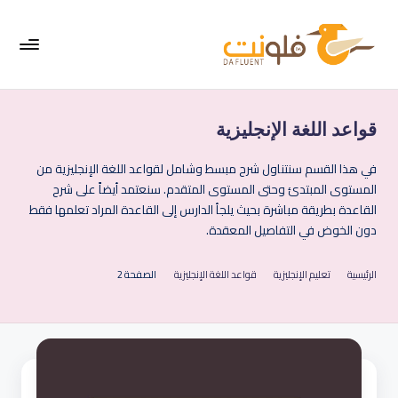
لتجاوز
لى
لمحتوى
فل
موقع
متخصص
ون
في
قواعد اللغة الإنجليزية
ت
تعليم
اللغة
|
في هذا القسم سنتناول شرح مبسط وشامل لقواعد اللغة الإنجليزية من
الإنجليزية
المستوى المبتدئ وحتى المستوى المتقدم. سنعتمد أيضاً على شرح
الإ
القاعدة بطريقة مباشرة بحيث يلجأ الدارس إلى القاعدة المراد تعلمها فقط
نج
دون الخوض في التفاصيل المعقدة.
لي
الرئيسية
تعليم الإنجليزية
قواعد اللغة الإنجليزية
الصفحة 2
زي
ة
ب
س