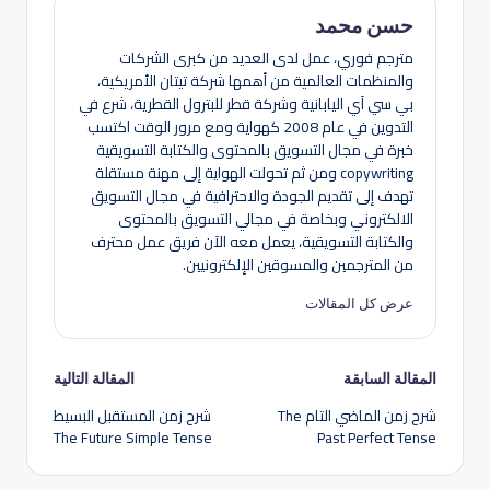
حسن محمد
مترجم فوري، عمل لدى العديد من كبرى الشركات
والمنظمات العالمية من أهمها شركة تيتان الأمريكية،
بي سي آي اليابانية وشركة قطر للبترول القطرية، شرع في
التدوين في عام 2008 كهواية ومع مرور الوقت اكتسب
خبرة في مجال التسويق بالمحتوى والكتابة التسويقية
copywriting ومن ثم تحولت الهواية إلى مهنة مستقلة
تهدف إلى تقديم الجودة والاحترافية في مجال التسويق
الالكتروني وبخاصة في مجالي التسويق بالمحتوى
والكتابة التسويقية، يعمل معه الآن فريق عمل محترف
من المترجمين والمسوقين الإلكترونيين.
عرض كل المقالات
تصفّح
المقالة السابقة
المقالة التالية
شرح زمن الماضي التام The
شرح زمن المستقبل البسيط
المقالات
The Future Simple Tense
Past Perfect Tense