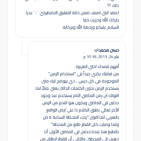
ذلك ؟؟
اعتقد انني اصنف ضمن خانة التعليق الاضطرراي ¨-¨ عذرا
باركك الله وجزيت خيرا
السلام عليكم ورحمة الله وبركاته
حسن محمد
الرد
يناير 24, 2013,
10:36 م
أفهم قصدك اختي العزيزة
من فضلك ركزي جيداً في “استخدام الزمن”
الموجودة في كل درس .. دي بيوضح ليك متى
يستخدم الزمن بدون الكلمات الدالة, يعني مثلاً لما
اقولك ان زمن الماضي التام يستخدم عند وجود
حدثين في الماضي ويكون هو اقدم من الزمن
الأخر تعالي نطبق الكلام دا على ارض الواقع
بالعربي لما اقول “رحت المحطة الساعة 6 ص
ولما وصلت كان القطر طلع من المحطة”
بالطبع هنا عندنا حدثين في الماضي الأول: أنا
ذهبت الى المحطة.. والثاني أن القطر انطلق من