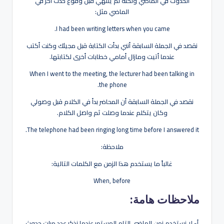
الحدوث في الماضي ولكنه لم ينتهي قبل وقوع حدث آخر في
الماضي مثل:
I had been writing letters when you came.
نقصد في الجملة السابقة أنني بدأت الكتابة قبل مجيئك وكنت أكتب
عندما أتيت ومازال أمامي خطابات أخرى لكتابتها.
When I went to the meeting, the lecturer had been talking in
the phone.
نقصد في الجملة السابقة أن المحاضر بدأ في الكلام قبل وصولي
وكان يتكلم عندما وصلت ثم واصل الكلام.
The telephone had been ringing long time before I answered it.
ملاحظة:
غالباً ما يستخدم هذا الزمن مع الكلمات التالية:
When, before
ملاحظات هامة:
أ- لا نستخدم زمن الماضي التام المستمر عندما نذكر عدد مرات حدوث