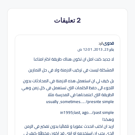
2 تعليقات
فدوى
الرد
يناير 23, 2013,
12:01 ص
لا جديد كنت امل ان تكون هناك طريقة اكثر امتاعا
المشكلة ليست في تركيب الازمنة ولا في حل التمارين
بل كيف لي ان استعمل هذه الازمنة في المحادثات بدون
اللجوء الى حفظ الكلمات التي تستعمل في كل زمن وهي
الطريقة التي اعتمدناها في المدرسة مثلا
usually ,sometimes…. /presnte simple
in1995;last, ago…/past simple
وهكذا
اريد ان اكتب اتحدث عفويا و تلقائيا بدون تفكير في الزمن
الذي يجب ان استخدمه او انني قد اكون مخطئة كيف لي