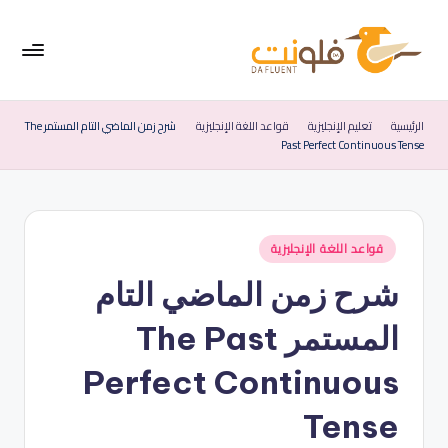
لتجاوز
لى
لمحتوى
فل
موقع
متخصص
ون
الرئيسية
تعليم الإنجليزية
قواعد اللغة الإنجليزية
شرح زمن الماضي التام المستمر The
في
Past Perfect Continuous Tense
ت
تعليم
اللغة
|
الإنجليزية
الإ
نُشر
قواعد اللغة الإنجليزية
نج
في
شرح زمن الماضي التام
لي
زي
المستمر The Past
ة
Perfect Continuous
ب
Tense
س