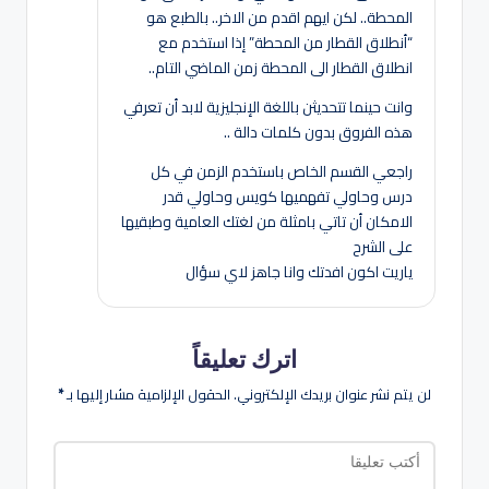
المحطة.. لكن ايهم اقدم من الاخر.. بالطبع هو
“أنطلاق القطار من المحطة” إذا استخدم مع
انطلاق القطار الى المحطة زمن الماضي التام..
وانت حينما تتحديثن باللغة الإنجليزية لابد أن تعرفي
هذه الفروق بدون كلمات دالة ..
راجعي القسم الخاص باستخدم الزمن في كل
درس وحاولي تفهميها كويس وحاولي قدر
الامكان أن تاتي بامثلة من لغتك العامية وطبقيها
على الشرح
ياريت اكون افدتك وانا جاهز لاي سؤال
اترك تعليقاً
لن يتم نشر عنوان بريدك الإلكتروني.
الحقول الإلزامية مشار إليها بـ
*