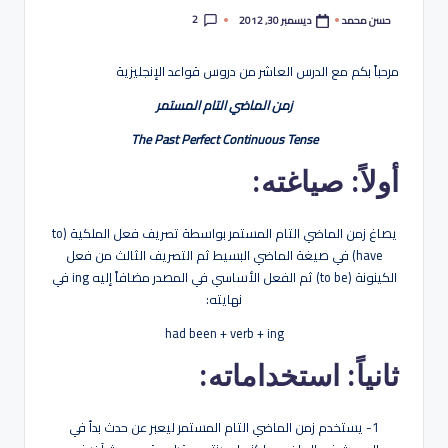
هو
2
ديسمبر 30, 2012
حسن محمد
تمّ
لة
النشر
بواسطة
مرحباً بكم مع الدرس العاشر من دروس قواعد الإنجليزية
زمن الماضي التام المستمر
The Past Perfect Continuous Tense
أولاً: صياغته:
يصاغ زمن الماضي التام المستمر بواسطة تصريف فعل الملكية (to
have) في صيغة الماضي البسيط ثم التصريف الثالث من فعل
الكينونة (to be) ثم الفعل الأساسي في المصدر مضافاً إليه ing في
نهايته:
had been + verb + ing
ثانياً: استخداماته:
1- يستخدم زمن الماضي التام المستمر ليعبر عن حدث بدأ في