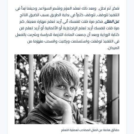
هو
بواسطة
نفكر, ثم نحلل, وبعد ذلك نعقد العزم ونشمر السواعد, وحينما نبدأ في
لة
التنفيذ نتوقف, نتوقف كثيراً في بداية الطريق بسبب الضيق الناتج
عن الملل
, فكم مرة قلت لنفسك أني أريد تعلم مهارة معينة, كم
مرة قلت لنفسك أريد تعلم الإنجليزية أو الألمانية أو أريد تعلم فن
كتابة الرواية وبعد أن جمعت المادة اللازمة للدراسة وشرعت بالفعل
في التنفيذ توقفت واستسلمت ورضيت وانسحب منهزما من
الميدان.
حقائق هامة عن الملل المصاحب لعملية التعلم