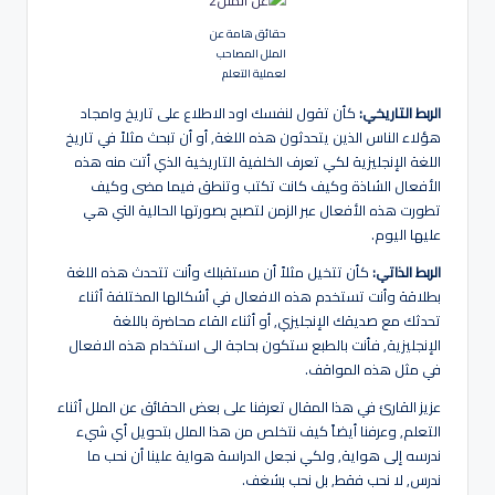
حقائق هامة عن
الملل المصاحب
لعملية التعلم
الربط التاريخي:
كأن تقول لنفسك اود الاطلاع على تاريخ وامجاد
هؤلاء الناس الذين يتحدثون هذه اللغة, أو أن تبحث مثلاً في تاريخ
اللغة الإنجليزية لكي تعرف الخلفية التاريخية الذي أتت منه هذه
الأفعال الشاذة وكيف كانت تكتب وتنطق فيما مضى وكيف
تطورت هذه الأفعال عبر الزمن لتصبح بصورتها الحالية التي هي
عليها اليوم.
الربط الذاتي:
كأن تتخيل مثلاً أن مستقبلك وأنت تتحدث هذه اللغة
بطلاقة وأنت تستخدم هذه الافعال في أشكالها المختلفة أثناء
تحدثك مع صديقك الإنجليزي, أو أثناء القاء محاضرة باللغة
الإنجليزية, فأنت بالطبع ستكون بحاجة الى استخدام هذه الافعال
في مثل هذه المواقف.
عزيز القارئ في هذا المقال تعرفنا على بعض الحقائق عن الملل أثناء
التعلم, وعرفنا أيضاً كيف نتخلص من هذا الملل بتحويل أي شيء
ندرسه إلى هواية, ولكي نجعل الدراسة هواية علينا أن نحب ما
ندرس, لا نحب فقط, بل نحب بشغف.