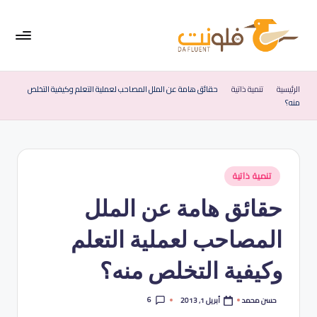
لتجاوز
لى
لمحتوى
فل
موقع
متخصص
ون
الرئيسية
تنمية ذاتية
حقائق هامة عن الملل المصاحب لعملية التعلم وكيفية التخلص
في
منه؟
ت
تعليم
اللغة
|
الإنجليزية
الإ
نُشر
تنمية ذاتية
نج
في
حقائق هامة عن الملل
لي
زي
المصاحب لعملية التعلم
ة
وكيفية التخلص منه؟
ب
س
6
أبريل 1, 2013
حسن محمد
تمّ
النشر