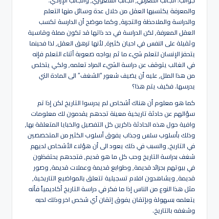
جوانب: الجانب المعرفي, الجانب الشعوري, والجانب الإرادي.
والمعرفة يكتسبها العقل من خلال عدة وسائل منها التعلم
والدراسة والملاحظة والتجربة, وكما موضح أن الدارسة تكسب
العقل المعرفة, لكن الدراسة في حد ذاتها قد تكون مملة وقاسية
وثقيلة على النفس في احيان كثيرة, لأنها ترهق العقل, لذا فحينما
يتحفز الإنسان لتعلم شيء ما ثم يواجه صعوبة أثناء التعلم فإنه
في الغالب يتوقف عن دراسة الشيء المراد تعلمه, ولكي يتخلص
من هذا الملل, عليه أن يضيف شعور “الشغف” الى المادة التي
يدرسها. فكيف يتم هذا؟
كما هو معلوم أن هناك أشخاص لم يدرسوا التاريخ لكن إذا تم
سؤالهم عن حادثة تاريخية معينة تجدهم يقدمون لك معلومات
وافية حول هذه الحادثة ذاكرين كل التفصيل والخبايا المتعلقة بها,
وذلك بأسلوب سلس وجذاب يفوق أسلوب الكثير من المتخصصين
في التاريخ, والسبب في ذلك يعود الى أن هؤلاء الأشخاص لديهم
شغف بدراسة التاريخ وحب كل ما هو قديم, فتجدهم يحتفظون
في بيوتهم بجرائد قديمة, وطوابع قديمة وعملات قديمة, وصور
قديمة, ويشاهدون افلام تسجيلية تتعلق بالمواضيع التاريخية,
مثل هذا النوع من الناس إذا ما فكر في دراسة التاريخ أكاديمياً فأنه
يتعلمه بسهولة وبإتقان يفوق إتقان أي شخص اخر وذلك لحبه
وشغفه بالتاريخ.