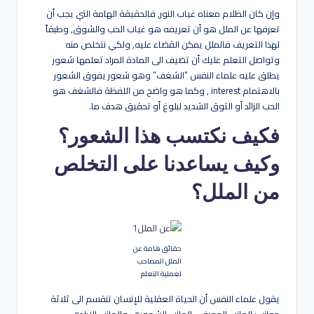
وإن كان الظلام معناه غياب النور, فالحقيقة الهامة التي يجب أن
تعرفها عن الملل هو أن تعريفه هو غياب الحب والشوق, وطبقاً
لهذا التعريف فالملل يمكن القضاء عليه, ولكي نتخلص منه
وتواصل التعلم عليك أن تضيف الى المادة المراد تعلمها شعور
يطلق عليه علماء النفس “الشغف” وهو شعور يفوق الشعور
بالاهتمام interest , وكما هو واضح من اللفظة فالشغف هو
الحب الزائد أو التوق الشديد لبلوغ أو تحقيق هدف ما.
فكيف نكتسب هذا الشعور؟
وكيف يساعدنا على التخلص
من الملل؟
حقائق هامة عن
الملل المصاحب
لعملية التعلم
يقول علماء النفس أن الحياة العقلية للإنسان تنقسم الى ثلاثة