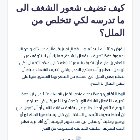
كيف تضيف شعور الشغف الى
ما تدرسه لكي تتخلص من
الملل؟
لنفرض مثلاً أنك تريد تعلم اللغة الإنجليزية, وأثناء دراستك واجهتك
صعوبة حفظ تصريف الافعال الشاذة, فعليك أن لا تتوقف عن
التعلم بل عليك أن تضيف شعور “الشغف” الى هذه الأفعال لكي
تواصل التعلم وأنت منشرح الصدر. ولكي تضيف الشغف عليك أن
تتعلم بعض الحيل التي تمكنك من التمتع بهذا الشعور, منها على
سبيل المثال لا الحصر:
الربط الثقافي:
وهذا يحدث عندما تقول لنفسك مثلاً عليّ ان أحفظ
تصريف الأفعال الشاذة التي يتحدث بها الأمريكان في حياتهم
اليومية لأنني أود الاطلاع على ثقافة هؤلاء الناس أو أن تقول عليّ
ان أحفظ تصريف الأفعال الشاذة التي كان يستخدمها الملك لير أو
روميو وجليت أو عطيل في محادثتهم اليومية, أي أنك تريد تعلم
اللغة لمعرفة الخلفية الثقافية لمجموعة من البشر.