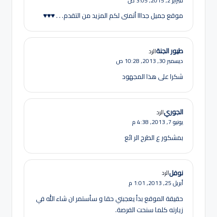
فبراير 2, 2015,
3:05 ص
موقع جميل جدااا أتمنى لكم المزيد من التقدم. . . ♥♥♥
طيور الجنة
الرد
ديسمبر 30, 2013,
10:28 ص
شكرا على هذا المجهود
الجوري
الرد
يونيو 7, 2013,
4:38 م
بمشكور ع الطرح الر ائع
نوفل
الرد
أبريل 25, 2013,
1:01 م
حقيقة الموقع بدأ يعجبني حقا و سأستمر ان شاء الله في
زيارته كلما سنحت الفرصة.