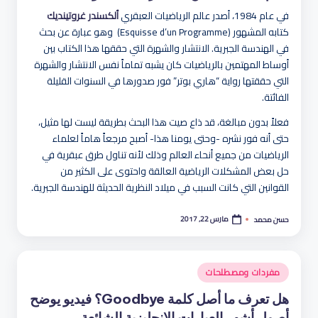
في عام 1984، أصدر عالم الرياضيات العبقري
ألكسندر غروتينديك
كتابه المشهور (Esquisse d’un Programme) وهو عبارة عن بحث
في الهندسة الجبرية. الانتشار والشهرة التي حققها هذا الكتاب بين
أوساط المهتمين بالرياضيات كان يشبه تماماً نفس الانتشار والشهرة
التي حققتها رواية “هاري بوتر” فور صدورها في السنوات القليلة
الفائتة.
فعلاً بدون مبالغة، قد ذاع صيت هذا البحث بطريقة ليست لها مثيل،
حتى أنه فور نشره -وحتى يومنا هذا- أصبح مرجعاً هاماً لعلماء
الرياضيات من جميع أنحاء العالم وذلك لأنه تناول طرق عبقرية في
حل بعض المشكلات الرياضية العالقة واحتوى على الكثير من
القوانين التي كانت السبب في ميلاد النظرية الحديثة للهندسة الجبرية.
مارس 22, 2017
حسن محمد
تمّ
النشر
بواسطة
نُشر
مفردات ومصطلحات
في
هل تعرف ما أصل كلمة Goodbye؟ فيديو يوضح
أصول أشهر العبارات الإنجليزية الشائعة