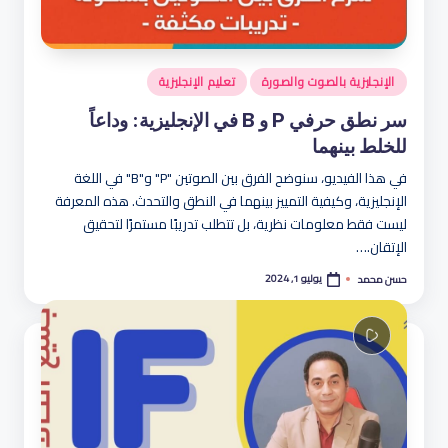
هو
لة
نُشر
الإنجليزية بالصوت والصورة
تعليم الإنجليزية
في
سر نطق حرفي P و B في الإنجليزية: وداعاً
للخلط بينهما
في هذا الفيديو، سنوضح الفرق بين الصوتين "P" و"B" في اللغة
الإنجليزية، وكيفية التمييز بينهما في النطق والتحدث. هذه المعرفة
ليست فقط معلومات نظرية، بل تتطلب تدريبًا مستمرًا لتحقيق
الإتقان.…
يوليو 1, 2024
حسن محمد
تمّ
النشر
بواسطة