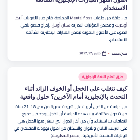
الاستخدام
في حلقة من حلقات
Mental floss
الممتعة، قام خبير اللغويات
أريكا
أوكرنت
ومختص المؤثرات البصرية
سيان أونيل
بإخراج فيديو يلقي
الضوء على الأصول اللغوية لبعض العبارات الإنجليزية الشائعة
الاستخدام.
مارس 17, 2017
حسن محمد
تمّ
النشر
بواسطة
نُشر
طرق تعلم اللغة الإنجليزية
في
كيف تتغلب على الخجل أو الخوف الزائد أثناء
التحدث بالإنجليزية أمام الآخرين؟ حلول واقعية
في دراسة عن الخجل أُجريت على شريحة عمرية من سن 18-21 سنة
من 8 دول مختلفة، بينت هذه الدراسة أن الخجل يوجد في جميع
الثقافات بلا استثناء، وأن من أكثر الدول التي ينتشر فيها الخجل هي
على الترتيب: اليابان وتايوان والسكان من أصول يهودية المقيمين في
الولايات المتحدة الأمريكية. (
مصدر المعلومة
)