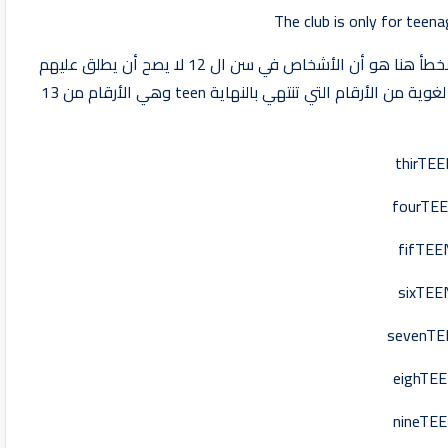
The club is only for teen
ومعناها أن النادي فقط للاشخاص من سن 12 الى 16, والخطأ هنا هو أن الأشخاص في سن ال 12 لا يصح أن يطلق عليهم
teenagers .. لماذا؟ لأن كلمة teenager أو teen مشتقة لغوية من الأرقام التي تنتهي بالنهاية teen وهي الأرقام من 13
thirTE
fourTE
fifTEE
sixTEE
sevenTE
eighTE
nineTE