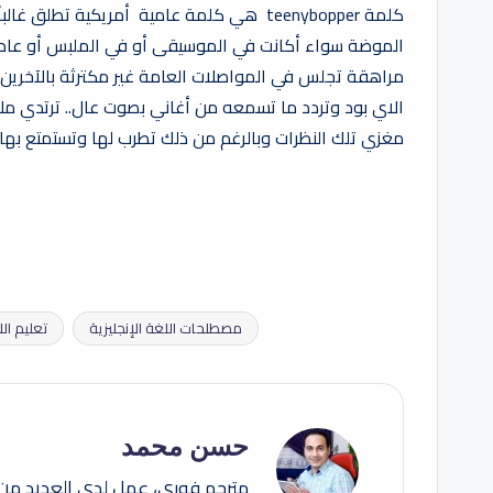
كلمة teenybopper هي كلمة عامية أمريكية تطل
الموضة سواء أكانت في الموسيقى أو في الملبس أو عادات ا
مراهقة تجلس في المواصلات العامة غير مكترثة بالآخرين 
الاي بود وتردد ما تسمعه من أغاني بصوت عال.. ترتدي مل
مغزي تلك النظرات وبالرغم من ذلك تطرب لها وتستمتع بها.
مصطلحات اللغة الإنجليزية
تعليم الل
العلامات:
حسن محمد
مترجم فوري، عمل لدى العديد من 