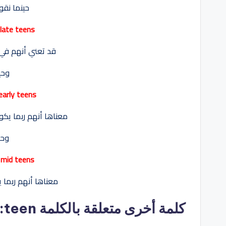
حينما نقول
 late teens
قد تعني أنهم في سن من 8
وحي
 early teens
معناها أنهم ربما يكونون في 
وحي
r mid teens
معناها أنهم ربما يكون
كلمة أخرى متعلقة بالكلمة teen: