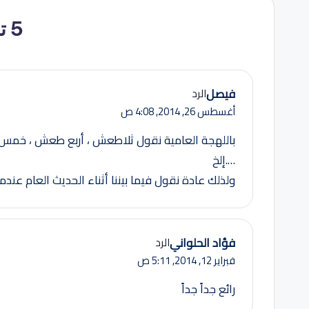
5 تعليقات
فيصل
الرد
أغسطس 26, 2014,
4:08 ص
باللهجة العامية نقول ثلاطعش ، أربع طعش ، خمس 
….إلخ
ولذلك عادة نقول فيما بيننا أثناء الحديث العام عند
فؤاد الحلواني
الرد
فبراير 12, 2014,
5:11 ص
رائع جداً جداً