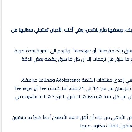
يف، وبعضها مثير للشجن، وفي أغلب الأحيان تستجلي معانيها من
، ويتعلق بالكلمة Teen أو Teenager وتترجم الى العربية بعدة صورة
ع ما سبق من ترجمات إلا أن كل ما سبق ينقصه بعض الدقة
وذلك لأن كلمة مراهق بالإنجليزية معناها Adolescent وهي إحدى مشتقات الكلمة Adolescence ومعناها مراهقة,
والمراهقة حسب ما انتهى اليه العلم هي المرحلة العمرية للإنسان من سن 12 الى 21 سنة, أما كلمة Teen أو Teenager
 من كل. فما هو معناها الدقيق يا ترى؟ هذا ما سنعرفه في
رنا أننا نترجم Teen أو Teenager خطأ, لكن الأدهى من ذلك أن أهل اللغة الأصليين أيضاً كثيراً ما يرتكبون
علقون لافتات مكتوب عليها