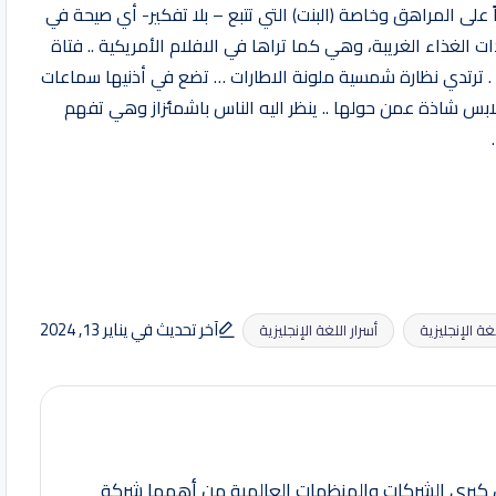
ق غالباً على المراهق وخاصة (البنت) التي تتبع – بلا تفكير- أي صيحة في
لغذاء الغريبة، وهي كما تراها في الافلام الأمريكية .. فتاة
. ترتدي نظارة شمسية ملونة الاطارات … تضع في أذنيها سماعات
ابس شاذة عمن حولها .. ينظر اليه الناس باشمئزاز وهي تفهم
آخر تحديث في يناير 13, 2024
غة الإنجليزية
أسرار اللغة الإنجليزية
كبرى الشركات والمنظمات العالمية من أهمها شركة