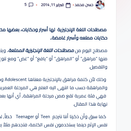
5
فبراير 11, 2014
حسن محمد
ب
تمّ
النشر
بواسطة
س
مصطلحات اللغة الإنجليزية لها أسرار وحكايات، بعضها مخ
ه
حكايات ممتعه وأسرار غامضة..
ول
مصطلح اليوم من
مصطلحات اللغة الإنجليزية الممتعة
ة
منها “مراهق” أو “المراهق” أو “يافع” أو “غض” ومع تنو
والتفصيل.
فهي فئة عمرية تقع ضمن مرحلة المراهقة, أي أنها بعض
نهاية هذا المقال.
كما سبق وأن ذك
نفس الإثم حينما يستخدمون نفس الكلمة، فتجدهم مثلاً ي