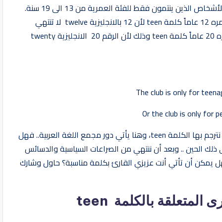
معنى ذلك أن كلمة teenager أو Teen تطلق فقط على الأشخاص الذين ينتمون فقط للفئة العمرية من 13 الى 19 سنة.
ولا ينبغي لنا بأي حال من الأحوال أن نطلق على شخص عمره 12 عاماً كلمة teen لأن 12 بالانجليزية twelve لا تنتهي
بالنهاية teen, كما ينبغي أيضاً أن لا نطلق على شخص عمره 20 عاماً كلمة teen وذلك لأن الرقم 20 الانجليزية twenty
The club is only for teen
Or the club is only for
وهنا نأتي للمعضلة .. لا توجد كلمة عربية دقيقة يمكن أن نترجم بها الكلمة teen، وهنا يأتي دور مجمع اللغة العربية.. فهل
 ذلك الحين .. وبعد أن ننتهي من الصراعات السياسية والدسائس
. فهل يمكن أن تأتي أنت عزيزي القارئ بكلمة مناسبة؟ حاول وشارك
لمتعلقة بالكلمة teen