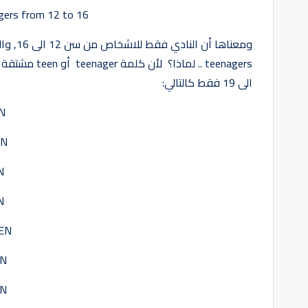
agers from 12 to 16
الى 19 فقط كالتالي:
EN
EN
N
N
EN
EN
EN