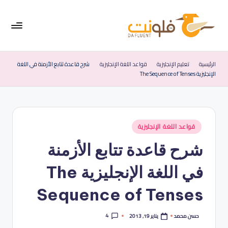
لتجاوز
لى
لمحتوى
فل
موقع
متخصص
ون
الرئيسية
تعليم الإنجليزية
قواعد اللغة الإنجليزية
شرح قاعدة تتابع الأزمنة في اللغة
في
الإنجليزية The Sequence of Tenses
ت
تعليم
اللغة
|
الإنجليزية
الإ
نُشر
قواعد اللغة الإنجليزية
نج
في
شرح قاعدة تتابع الأزمنة
لي
زي
في اللغة الإنجليزية The
ة
Sequence of Tenses
ب
س
4
يناير 19, 2013
حسن محمد
تمّ
النشر