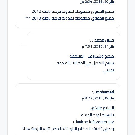
يناير 20, 2013,
2:34 ص
جميع الحقوق محفوظة لمدونة فرصة باقية 2012
جميع الحقوق محفوظة لمدونة فرصة باقية 2013 ***
حسن محمد
الرد
يناير 21, 2013,
7:51 م
صحيح وشكراً على الملاحظة
سيتم التعديل في المقالات القادمة
تحياتي
mohamed
الرد
يناير 19, 2013,
8:22 م
السلام عليكم،
بالنسبة لهذه الجملة:
i think he left yesterday
بمعنى “اعتقد انه غادر البارحة”،ما حكم تتابع الازمنة هنا؟