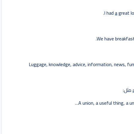
I had
a
great lo
We have breakfast 
Luggage, knowledge, advice, information, news, fur
مثل:
A union, a useful thing, a un