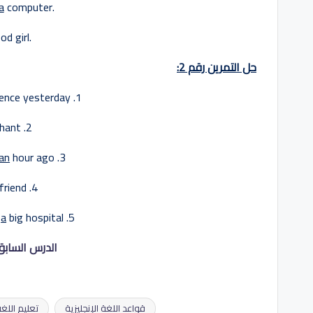
a
computer.
d girl.
حل التمرين رقم 2:
ence yesterday.
1. I had
hant.
2. I saw
an
hour ago.
3. I drank
riend.
4. I have
a
big hospital.
5. The government built
الدرس السابق: 
قواعد اللغة الإنجليزية
تعليم اللغة