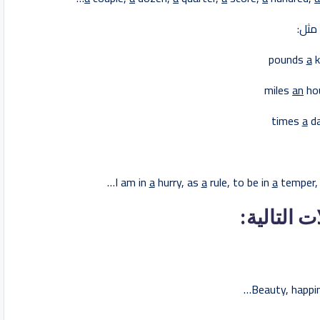
a
k
an
ho
a
d
I am in
a
hurry, as
a
rule, to be in
a
temper,
ت التالية:
Beauty, happin