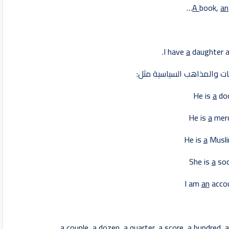
A
book,
an
I have
a
daughter a
He is
a
do
He is
a
mer
He is
a
Musl
She is
a
soc
I am
an
acco
a
couple,
a
dozen,
a
quarter,
a
score,
a
hundred,