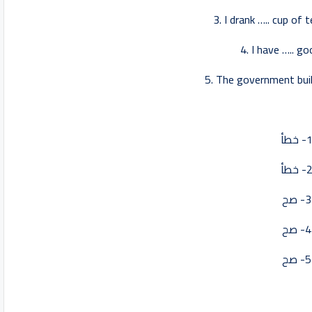
3. I drank ….. cup of 
4. I have ….. go
5. The government built
- خطأ
- خطأ
3- صح
4- صح
5- صح