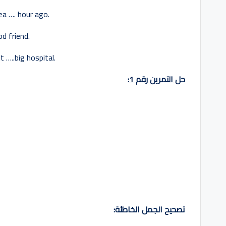
tea …. hour ago.
od friend.
 …..big hospital.
حل التمرين رقم 1:
1
2
تصحيح الجمل الخاطئة: