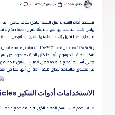
2
ديسمبر 2, 2012
حسن محمد
ب
تمّ
النشر
بواسطة
س
ه
ولكن هذه القاعدة لها شواذ فمثلاً نقول (an hour) ولا نقول (a hour) على الرغم من أن كلمة
لا ينطق، كما نقول (a hospital) ولا نقول (an
ospital) لأنها تبدأ بحرف ساكن منطوق.
h
ول
ة
شكل الحرف المرسوم.. أي إذا كان الحرف موجود لكن ليس ل
وعلى أس
غير منطوق فالكلمة تنطق هكذا (أور) أي أنها تبدأ في النطق بحرف متحرك 
الاستخدامات أدوات التنكير The Indefinite Articles:
1- تستخدم قبل الاسم المفرد الذي له صيغة جمع عندما نتحدث عنه دون تحديد أو تخصيص مثل: