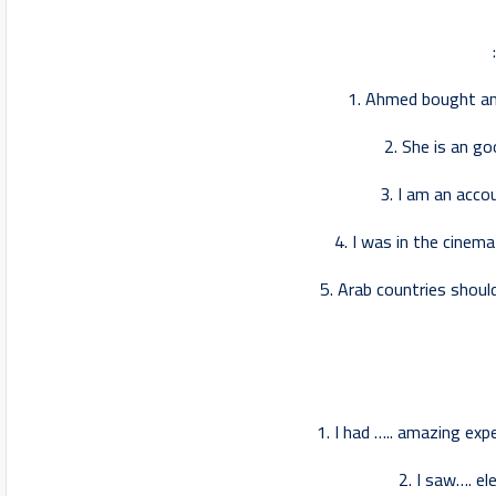
1. Ahmed bought an 
2. She is an good
3. I am an accou
4. I was in the cinema 
5. Arab countries should
1. I had ….. amazing exp
2. I saw…. el