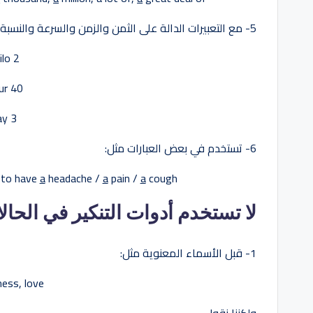
5- مع التعبيرات الدالة على الثمن والزمن والسرعة والنسبة مثل:
ilo
2 pounds
ur
40 miles
ay
3 times
6- تستخدم في بعض العبارات مثل:
 to have
a
headache /
a
pain /
a
cough…
لا تستخدم أدوات التنكير في الحالا
1- قبل الأسماء المعنوية مثل:
ess, love…
ولكننا نقول