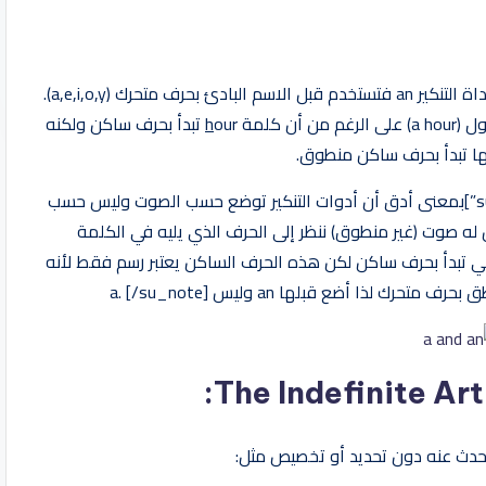
تستخدم أداة التنكير a قبل الاسم البادئ بحرف ساكن، أما أداة التنكير an فتستخدم قبل الاسم البادئ بحرف متحرك (a,e,i,o,y).
h
our تبدأ بحرف ساكن ولكنه
[su_note note_color=”#f9e797″ text_color=”#5c5c5c”]بمعنى أدق أن أدوات التنكير توضع حسب الصوت وليس حسب
ه صوت (غير منطوق) ننظر إلى الحرف الذي يليه في الكلمة
اسه توضع a أو an ففي المثال السابق hour فهي تبدأ بحرف ساكن لكن هذه الحرف الساكن يعتبر رسم فقط لأنه
لذا أضع قبلها an وليس a. [/su_note]