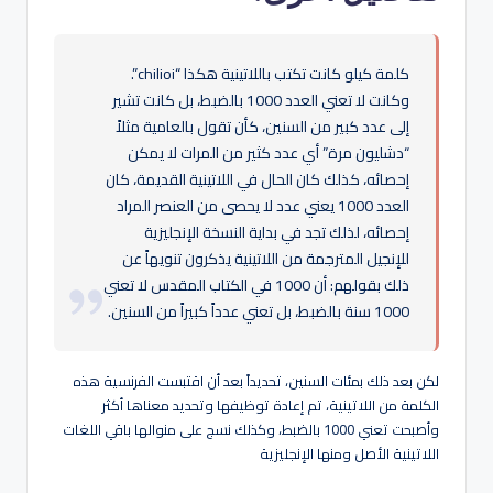
كلمة كيلو كانت تكتب باللاتينية هكذا “chilioi”.
وكانت لا تعني العدد 1000 بالضبط، بل كانت تشير
إلى عدد كبير من السنين، كأن تقول بالعامية مثلاً
“دشليون مرة” أي عدد كثير من المرات لا يمكن
إحصائه، كذلك كان الحال في اللاتينية القديمة، كان
العدد 1000 يعني عدد لا يحصى من العنصر المراد
إحصائه، لذلك تجد في بداية النسخة الإنجليزية
للإنجيل المترجمة من اللاتينية يذكرون تنويهاً عن
ذلك بقولهم: أن 1000 في الكتاب المقدس لا تعني
1000 سنة بالضبط، بل تعني عدداً كبيراً من السنين.
لكن بعد ذلك بمئات السنين، تحديداً بعد أن اقتبست الفرنسية هذه
الكلمة من اللاتينية، تم إعادة توظيفها وتحديد معناها أكثر
وأصبحت تعني 1000 بالضبط، وكذلك نسج على منوالها باقي اللغات
اللاتينية الأصل ومنها الإنجليزية