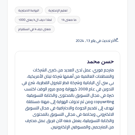
العلامات:
تعليم الإنجليزية
الروابط الانجليزية
ما معنى 1k
لماذا حرف ال k يعني 1000
معنى حرف k في انستقرام
آخر تحديث في يناير 13, 2024
حسن محمد
مترجم فوري، عمل لدى العديد من كبرى الشركات
والمنظمات العالمية من أهمها شركة تيتان الأمريكية،
بي سي آي اليابانية وشركة قطر للبترول القطرية، شرع في
التدوين في عام 2008 كهواية ومع مرور الوقت اكتسب
خبرة في مجال التسويق بالمحتوى والكتابة التسويقية
copywriting ومن ثم تحولت الهواية إلى مهنة مستقلة
تهدف إلى تقديم الجودة والاحترافية في مجال التسويق
الالكتروني وبخاصة في مجالي التسويق بالمحتوى
والكتابة التسويقية، يعمل معه الآن فريق عمل محترف
من المترجمين والمسوقين الإلكترونيين.