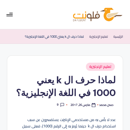
لتجاوز
لى
لمحتوى
فل
موقع
متخصص
ون
الرئيسية
تعليم الإنجليزية
لماذا حرف ال k يعني 1000 في اللغة الإنجليزية؟
في
ت
تعليم
اللغة
|
الإنجليزية
الإ
نُشر
تعليم الإنجليزية
في
نج
لماذا حرف ال k يعني
لي
1000 في اللغة الإنجليزية؟
زي
ة
9
مارس 26, 2017
حسن محمد
تمّ
النشر
ب
بواسطة
عدد لا بأس به من مستخدمي الإنترنت يستفسرون عن سبب
س
استخدام حرف ال k حينما يُرمز به إلى الرقم (1000)، فعلى سبيل