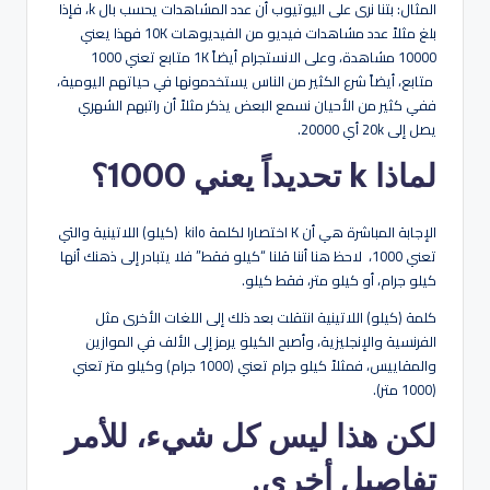
هو
المثال: بتنا نرى على اليوتيوب أن عدد المشاهدات يحسب بال k، فإذا
بلغ مثلاً عدد مشاهدات فيديو من الفيديوهات 10K فهذا يعني
لة
10000 مشاهدة، وعلى الانستجرام أيضاً 1K متابع تعني 1000
متابع، أيضاً شرع الكثير من الناس يستخدمونها في حياتهم اليومية،
ففي كثير من الأحيان نسمع البعض يذكر مثلاً أن راتبهم الشهري
يصل إلى 20k أي 20000.
لماذا k تحديداً يعني 1000؟
الإجابة المباشرة هي أن K اختصارا لكلمة kilo (كيلو) اللاتينية والتي
تعني 1000، لاحظ هنا أننا قلنا “كيلو فقط” فلا يتبادر إلى ذهنك أنها
كيلو جرام، أو كيلو متر، فقط كيلو.
كلمة (كيلو) اللاتينية انتقلت بعد ذلك إلى اللغات الأخرى مثل
الفرنسية والإنجليزية، وأصبح الكيلو يرمز إلى الألف في الموازين
والمقاييس، فمثلاً كيلو جرام تعني (1000 جرام) وكيلو متر تعني
(1000 متر).
لكن هذا ليس كل شيء، للأمر
تفاصيل أخرى.